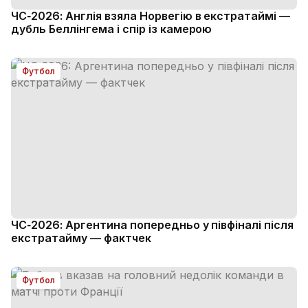
ЧС‑2026: Англія взяла Норвегію в екстратаймі —
дубль Беллінгема і спір із камерою
Футбол
ЧС‑2026: Аргентина попередньо у півфіналі після
екстратайму — фактчек
Футбол