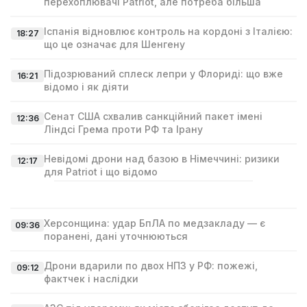
перехоплювачі Patriot, але потреба більша
Іспанія відновлює контроль на кордоні з Італією:
18:27
що це означає для Шенгену
Підозрюваний сплеск лепри у Флориді: що вже
16:21
відомо і як діяти
Сенат США схвалив санкційний пакет імені
12:36
Ліндсі Гремa проти РФ та Ірану
Невідомі дрони над базою в Німеччині: ризики
12:17
для Patriot і що відомо
Херсонщина: удар БпЛА по медзакладу — є
09:36
поранені, дані уточнюються
Дрони вдарили по двох НПЗ у РФ: пожежі,
09:12
фактчек і наслідки