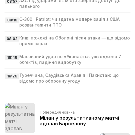
АЗС під ударами: як місто зберігає доступ до
08:57
пального
С‑300 і Patriot: чи здатна модернізація з США
08:16
розвантажити ППО
Київ: пожежі на Оболоні після атаки — що відомо
08:02
прямо зараз
Масований удар по «Укрнафті»: ушкоджено 7
18:46
об’єктів, падіння видобутку
Туреччина, Саудівська Аравія і Пакистан: що
18:26
відомо про оборонну угоду
Попередня новина
Мілан у результативному матчі
здолав Барселону