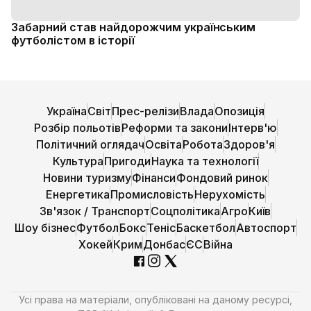
Забарний став найдорожчим українським
футболістом в історії
Україна
Світ
Прес-релізи
Влада
Опозиція
Розбір польотів
Реформи та закони
Інтерв'ю
Політичний оглядач
Освіта
Робота
Здоров'я
Культура
Пригоди
Наука та технології
Новини туризму
Фінанси
Фондовий ринок
Енергетика
Промисловість
Нерухомість
Зв'язок / Транспорт
Соцполітика
Агро
Київ
Шоу бізнес
Футбол
Бокс
Теніс
Баскетбол
Автоспорт
Хокей
Крим
Донбас
ЄС
Війна
Усі права на матеріали, опубліковані на даному ресурсі,