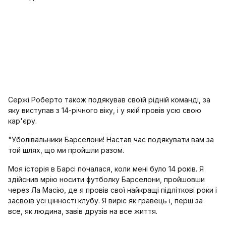
Сержі Роберто також подякував своїй рідній команді, за
яку виступав з 14-річного віку, і у якій провів усю свою
кар'єру.
"Уболівальники Барселони! Настав час подякувати вам за
той шлях, що ми пройшли разом.
Моя історія в Барсі почалася, коли мені було 14 років. Я
здійснив мрію носити футболку Барселони, пройшовши
через Ла Масію, де я провів свої найкращі підліткові роки і
засвоїв усі цінності клубу. Я виріс як гравець і, перш за
все, як людина, завів друзів на все життя.