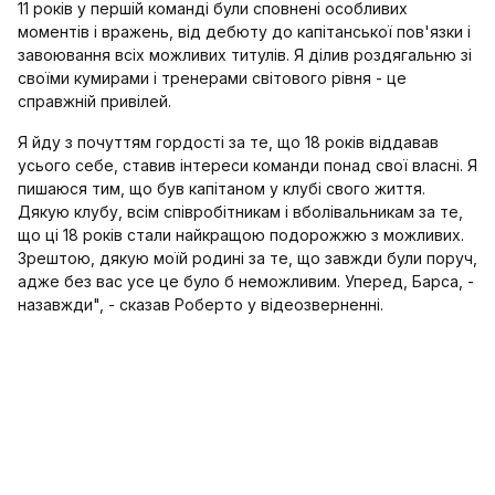
11 років у першій команді були сповнені особливих
моментів і вражень, від дебюту до капітанської пов'язки і
завоювання всіх можливих титулів. Я ділив роздягальню зі
своїми кумирами і тренерами світового рівня - це
справжній привілей.
Я йду з почуттям гордості за те, що 18 років віддавав
усього себе, ставив інтереси команди понад свої власні. Я
пишаюся тим, що був капітаном у клубі свого життя.
Дякую клубу, всім співробітникам і вболівальникам за те,
що ці 18 років стали найкращою подорожжю з можливих.
Зрештою, дякую моїй родині за те, що завжди були поруч,
адже без вас усе це було б неможливим. Уперед, Барса, -
назавжди", - сказав Роберто у відеозверненні.