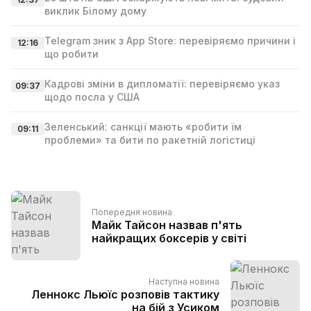
виклик Білому дому
Telegram зник з App Store: перевіряємо причини і
12:16
що робити
Кадрові зміни в дипломатії: перевіряємо указ
09:37
щодо посла у США
Зеленський: санкції мають «робити їм
09:11
проблеми» та бити по ракетній логістиці
Попередня новина
Майк Тайсон назвав п'ять
найкращих боксерів у світі
Наступна новина
Леннокс Льюїс розповів тактику
на бій з Усиком