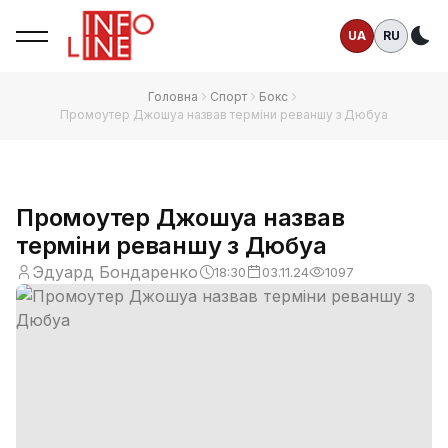
UA
RU
Те
Головна
Спорт
Бокс
Промоутер Джошуа назвав терміни реваншу з Дюбуа
Промоутер Джошуа назвав
терміни реваншу з Дюбуа
Эдуард Бондаренко
18:30
03.11.24
1097