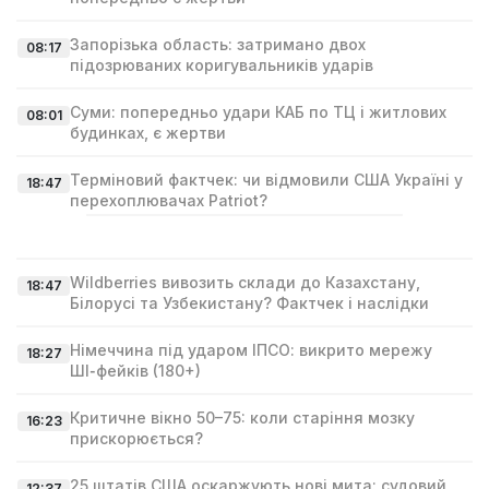
Запорізька область: затримано двох
08:17
підозрюваних коригувальників ударів
Суми: попередньо удари КАБ по ТЦ і житлових
08:01
будинках, є жертви
Терміновий фактчек: чи відмовили США Україні у
18:47
перехоплювачах Patriot?
Wildberries вивозить склади до Казахстану,
18:47
Білорусі та Узбекистану? Фактчек і наслідки
Німеччина під ударом ІПСО: викрито мережу
18:27
ШІ‑фейків (180+)
Критичне вікно 50–75: коли старіння мозку
16:23
прискорюється?
25 штатів США оскаржують нові мита: судовий
12:37