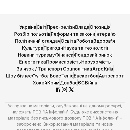
Україна
Світ
Прес-релізи
Влада
Опозиція
Розбір польотів
Реформи та закони
Інтерв'ю
Політичний оглядач
Освіта
Робота
Здоров'я
Культура
Пригоди
Наука та технології
Новини туризму
Фінанси
Фондовий ринок
Енергетика
Промисловість
Нерухомість
Зв'язок / Транспорт
Соцполітика
Агро
Київ
Шоу бізнес
Футбол
Бокс
Теніс
Баскетбол
Автоспорт
Хокей
Крим
Донбас
ЄС
Війна
Усі права на матеріали, опубліковані на даному ресурсі,
належать ТОВ "ІА Інфолайн". Будь-яке використання
матеріалів без письмового дозволу ТОВ "ІА Інфолайн" -
заборонено. Використання матеріалів та новин