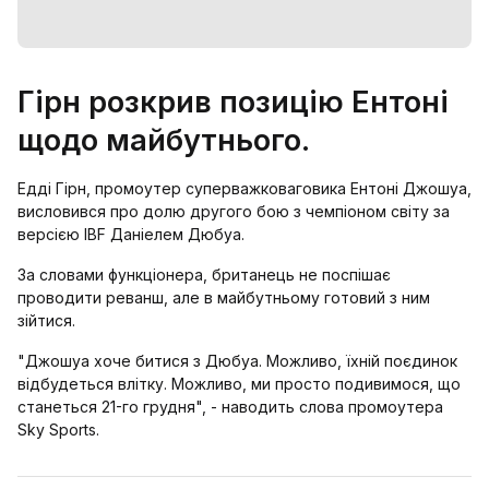
Гірн розкрив позицію Ентоні
щодо майбутнього.
Едді Гірн, промоутер суперважковаговика Ентоні Джошуа,
висловився про долю другого бою з чемпіоном світу за
версією IBF Даніелем Дюбуа.
За словами функціонера, британець не поспішає
проводити реванш, але в майбутньому готовий з ним
зійтися.
"Джошуа хоче битися з Дюбуа. Можливо, їхній поєдинок
відбудеться влітку. Можливо, ми просто подивимося, що
станеться 21-го грудня", - наводить слова промоутера
Sky Sports.