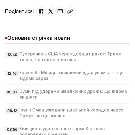
Поділитися:
Основна стрічка новин
Суперечка в США через дефіцит ракет: Трамп
12:40
тисне, Пентагон пояснює
Falcon 9 і Місяць: можливий удар уламка — що
12:16
відомо зараз
Суми під ударами швидкісних дронів: що відомо і
09:37
як діяти
Іран і Оман узгодили цивільний коридор через
09:12
Ормуз: що це змінює
Київщина: удар по платформі Квітнева —
08:56
попередньо є жертви