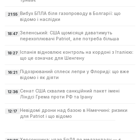
Вибух БПЛА біля газопроводу в Болгарії: що
21:55
відомо і наслідки
Зеленський: США щомісяця даватимуть
18:47
перехоплювачі Patriot, але потреба більша
Іспанія відновлює контроль на кордоні з Італією:
18:27
що це означає для Шенгену
Підозрюваний сплеск лепри у Флориді: що вже
16:21
відомо і як діяти
Сенат США схвалив санкційний пакет імені
12:36
Ліндсі Гремa проти РФ та Ірану
Невідомі дрони над базою в Німеччині: ризики
12:17
для Patriot і що відомо
Херсонщина: удар БпЛА по медзакладу — є