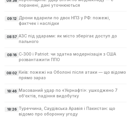
09:36
поранені, дані уточнюються
Дрони вдарили по двох НПЗ у РФ: пожежі,
09:12
фактчек і наслідки
АЗС під ударами: як місто зберігає доступ до
08:57
пального
С‑300 і Patriot: чи здатна модернізація з США
08:16
розвантажити ППО
Київ: пожежі на Оболоні після атаки — що відомо
08:02
прямо зараз
Масований удар по «Укрнафті»: ушкоджено 7
18:46
об’єктів, падіння видобутку
Туреччина, Саудівська Аравія і Пакистан: що
18:26
відомо про оборонну угоду