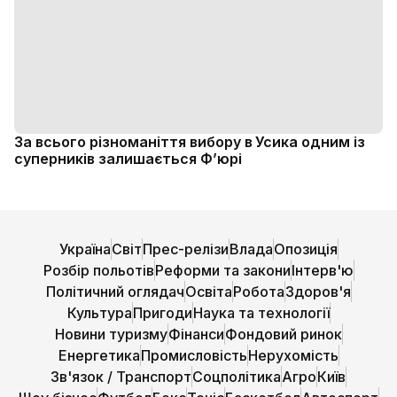
За всього різноманіття вибору в Усика одним із
суперників залишається Ф’юрі
Україна
Світ
Прес-релізи
Влада
Опозиція
Розбір польотів
Реформи та закони
Інтерв'ю
Політичний оглядач
Освіта
Робота
Здоров'я
Культура
Пригоди
Наука та технології
Новини туризму
Фінанси
Фондовий ринок
Енергетика
Промисловість
Нерухомість
Зв'язок / Транспорт
Соцполітика
Агро
Київ