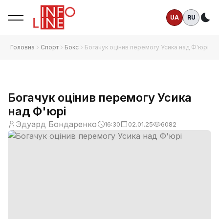
UA
RU
Те
Головна
Спорт
Бокс
Богачук оцінив перемогу Усика над Ф'юрі
Богачук оцінив перемогу Усика
над Ф'юрі
Эдуард Бондаренко
16:30
02.01.25
6082