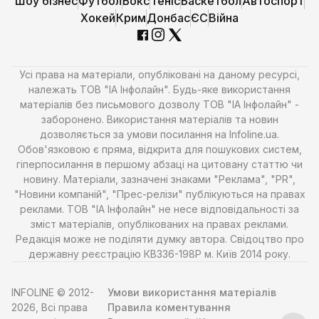
Шоу бізнес
Футбол
Бокс
Теніс
Баскетбол
Автоспорт
Хокей
Крим
Донбас
ЄС
Війна
Усі права на матеріали, опубліковані на даному ресурсі,
належать ТОВ "ІА Інфолайн". Будь-яке використання
матеріалів без письмового дозволу ТОВ "ІА Інфолайн" -
заборонено. Використання матеріалів та новин
дозволяється за умови посилання на Infoline.ua.
Обов'язковою є пряма, відкрита для пошукових систем,
гіперпосилання в першому абзаці на цитовану статтю чи
новину. Матеріали, зазначені знаками "Реклама", "PR",
"Новини компаній", "Прес-релізи" публікуються на правах
реклами. ТОВ "ІА Інфолайн" не несе відповідальності за
зміст матеріалів, опублікованих на правах реклами.
Редакція може не поділяти думку автора. Свідоцтво про
державну реєстрацію КВ336-198Р м. Київ 2014 року.
INFOLINE © 2012-
Умови використання матеріалів
2026, Всі права
Правила коментування