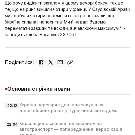
Що хочу виділити загалом у цьому вечорі боксу, так це
те, що на ринг вийшли чотири українці. У Саудівській Аравії
ми здобули чотири перемоги і вкотре показали, що
Україна сильна і непохитна! Ми й надалі будемо
перемагати завжди та всюди, вичавлюючи максимум!", -
наводить слова Богачука XSPORT.
Поділитися:
Основна стрічка новин
Україна перевіряє дані про закупівлю
22:12
далекобійних ракет у Туреччини: що відомо
Херсонщина: «вільне полювання» на
22:04
автотранспорт — попередження, верифікація
триває