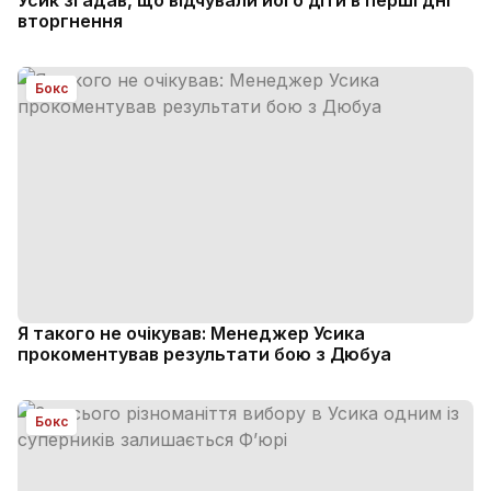
Усик згадав, що відчували його діти в перші дні
вторгнення
Бокс
Я такого не очікував: Менеджер Усика
прокоментував результати бою з Дюбуа
Бокс