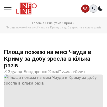
UA
RU
Те
Головна
Спецтема
Крим
Площа пожежі на мисі Чауда в Криму за добу зросла в кілька разів
Площа пожежі на мисі Чауда в
Криму за добу зросла в кілька
разів
Эдуард Бондаренко
15:15
27.06.24
2041