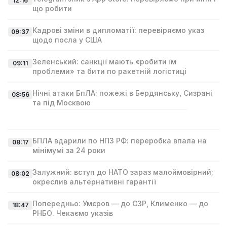
12:16
що робити
Кадрові зміни в дипломатії: перевіряємо указ
09:37
щодо посла у США
Зеленський: санкції мають «робити їм
09:11
проблеми» та бити по ракетній логістиці
Нічні атаки БпЛА: пожежі в Бердянську, Сизрані
08:56
та під Москвою
БПЛА вдарили по НПЗ РФ: переробка впала на
08:17
мінімумі за 24 роки
Залужний: вступ до НАТО зараз малоймовірний;
08:02
окреслив альтернативні гарантії
Попередньо: Умєров — до СЗР, Клименко — до
18:47
РНБО. Чекаємо указів