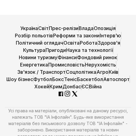
Україна
Світ
Прес-релізи
Влада
Опозиція
Розбір польотів
Реформи та закони
Інтерв'ю
Політичний оглядач
Освіта
Робота
Здоров'я
Культура
Пригоди
Наука та технології
Новини туризму
Фінанси
Фондовий ринок
Енергетика
Промисловість
Нерухомість
Зв'язок / Транспорт
Соцполітика
Агро
Київ
Шоу бізнес
Футбол
Бокс
Теніс
Баскетбол
Автоспорт
Хокей
Крим
Донбас
ЄС
Війна
Усі права на матеріали, опубліковані на даному ресурсі,
належать ТОВ "ІА Інфолайн". Будь-яке використання
матеріалів без письмового дозволу ТОВ "ІА Інфолайн" -
заборонено. Використання матеріалів та новин