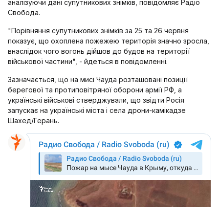
аналізуючи дані супутникових знімків, повідомляє Радіо
Свобода.
"Порівняння супутникових знімків за 25 та 26 червня
показує, що охоплена пожежею територія значно зросла,
внаслідок чого вогонь дійшов до будов на території
військової частини", - йдеться в повідомленні.
Зазначається, що на мисі Чауда розташовані позиції
берегової та протиповітряної оборони армії РФ, а
українські військові стверджували, що звідти Росія
запускає на українські міста і села дрони-камікадзе
Шахед/Герань.