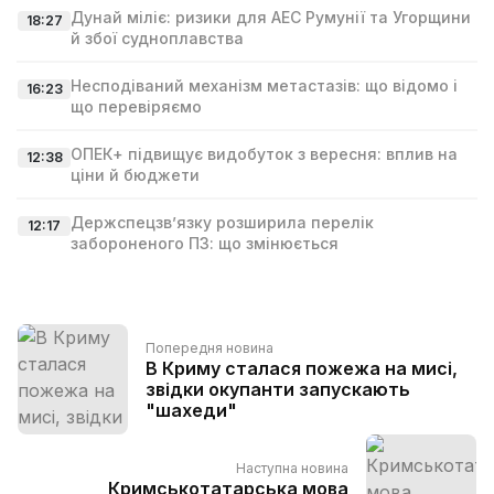
Дунай міліє: ризики для АЕС Румунії та Угорщини
18:27
й збої судноплавства
Несподіваний механізм метастазів: що відомо і
16:23
що перевіряємо
ОПЕК+ підвищує видобуток з вересня: вплив на
12:38
ціни й бюджети
Держспецзв’язку розширила перелік
12:17
забороненого ПЗ: що змінюється
Попередня новина
В Криму сталася пожежа на мисі,
звідки окупанти запускають
"шахеди"
Наступна новина
Кримськотатарська мова