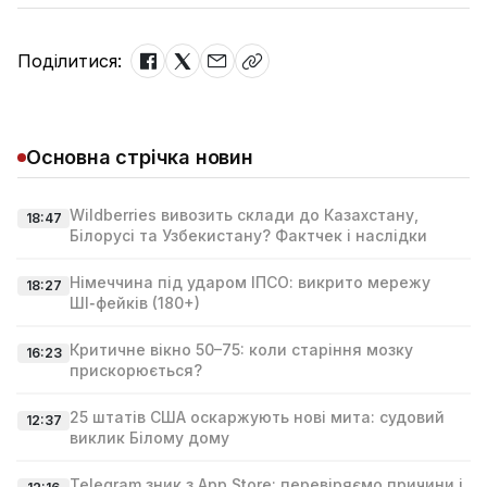
Поділитися:
Основна стрічка новин
Wildberries вивозить склади до Казахстану,
18:47
Білорусі та Узбекистану? Фактчек і наслідки
Німеччина під ударом ІПСО: викрито мережу
18:27
ШІ‑фейків (180+)
Критичне вікно 50–75: коли старіння мозку
16:23
прискорюється?
25 штатів США оскаржують нові мита: судовий
12:37
виклик Білому дому
Telegram зник з App Store: перевіряємо причини і