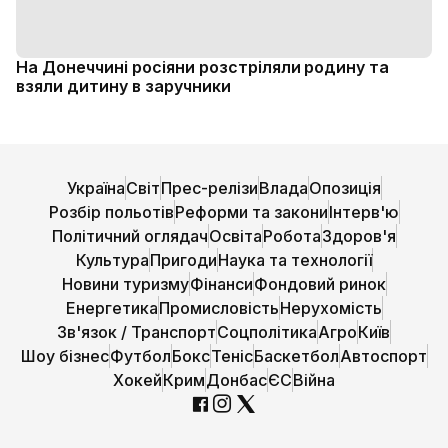
На Донеччині росіяни розстріляли родину та
взяли дитину в заручники
Україна
Світ
Прес-релізи
Влада
Опозиція
Розбір польотів
Реформи та закони
Інтерв'ю
Політичний оглядач
Освіта
Робота
Здоров'я
Культура
Пригоди
Наука та технології
Новини туризму
Фінанси
Фондовий ринок
Енергетика
Промисловість
Нерухомість
Зв'язок / Транспорт
Соцполітика
Агро
Київ
Шоу бізнес
Футбол
Бокс
Теніс
Баскетбол
Автоспорт
Хокей
Крим
Донбас
ЄС
Війна