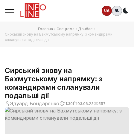
UA
RU
Те
Головна
Спецтема
Донбас
Сирський знову на Бахмутському напрямку: з командирами
спланували подальші дії
Сирський знову на
Бахмутському напрямку: з
командирами спланували
подальші дії
Эдуард Бондаренко
11:30
03.06.23
557