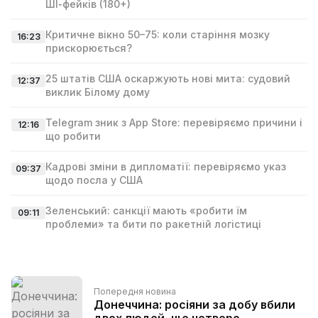
ШІ‑фейків (180+)
Критичне вікно 50–75: коли старіння мозку
16:23
прискорюється?
25 штатів США оскаржують нові мита: судовий
12:37
виклик Білому дому
Telegram зник з App Store: перевіряємо причини і
12:16
що робити
Кадрові зміни в дипломатії: перевіряємо указ
09:37
щодо посла у США
Зеленський: санкції мають «робити їм
09:11
проблеми» та бити по ракетній логістиці
Попередня новина
Донеччина: росіяни за добу вбили
двох людей, ще четверо