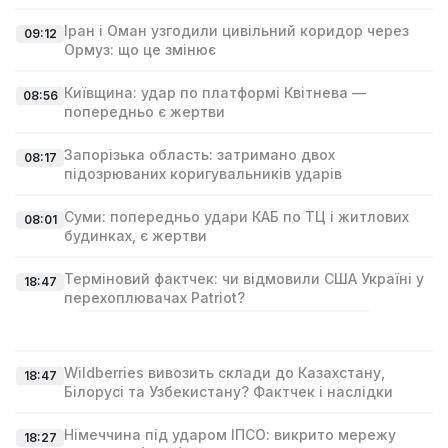
Іран і Оман узгодили цивільний коридор через
09:12
Ормуз: що це змінює
Київщина: удар по платформі Квітнева —
08:56
попередньо є жертви
Запорізька область: затримано двох
08:17
підозрюваних коригувальників ударів
Суми: попередньо удари КАБ по ТЦ і житлових
08:01
будинках, є жертви
Терміновий фактчек: чи відмовили США Україні у
18:47
перехоплювачах Patriot?
Wildberries вивозить склади до Казахстану,
18:47
Білорусі та Узбекистану? Фактчек і наслідки
Німеччина під ударом ІПСО: викрито мережу
18:27