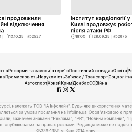
єві продовжили
Інститут кардіології у
ійні відключення
Києві продовжує робо
ла
після атаки РФ
0
❘
10.10.25
❘
2527
18:00
❘
28.09.25
❘
2675
отів
Реформи та закони
Інтерв'ю
Політичний оглядач
Освіта
Р
ика
Промисловість
Нерухомість
Зв'язок / Транспорт
Соцполіти
Автоспорт
Хокей
Крим
Донбас
ЄС
Війна
есурсі, належать ТОВ "ІА Інфолайн". Будь-яке використання мате
ляється за умови посилання на Infoline.ua. Обов'язковою є пря
али, зазначені знаками "Реклама", "PR", "Новини компаній", "
алів, опублікованих на правах реклами. Редакція може не поділ
КВ336-198Р м. Київ 2014 року.