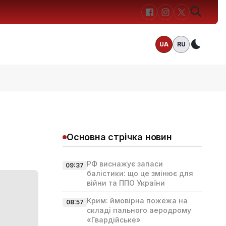
UA
RU
Темн
Основна стрічка новин
РФ виснажує запаси
09:37
балістики: що це змінює для
війни та ППО України
Крим: ймовірна пожежа на
08:57
складі пального аеродрому
«Гвардійське»