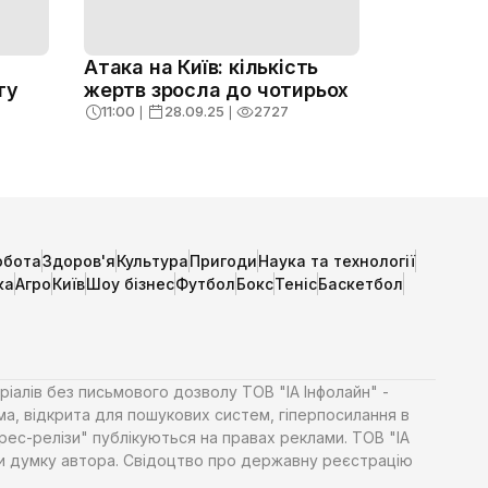
Атака на Київ: кількість
ту
жертв зросла до чотирьох
11:00
❘
28.09.25
❘
2727
обота
Здоров'я
Культура
Пригоди
Наука та технології
ка
Агро
Київ
Шоу бізнес
Футбол
Бокс
Теніс
Баскетбол
ріалів без письмового дозволу ТОВ "ІА Інфолайн" -
ма, відкрита для пошукових систем, гіперпосилання в
Прес-релізи" публікуються на правах реклами. ТОВ "ІА
яти думку автора. Свідоцтво про державну реєстрацію