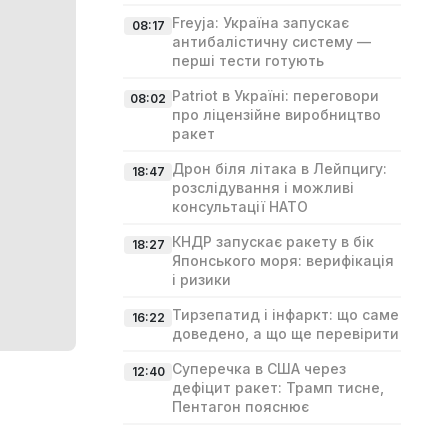
Freyja: Україна запускає
08:17
антибалістичну систему —
перші тести готують
Patriot в Україні: переговори
08:02
про ліцензійне виробництво
ракет
Дрон біля літака в Лейпцигу:
18:47
розслідування і можливі
консультації НАТО
КНДР запускає ракету в бік
18:27
Японського моря: верифікація
і ризики
Тирзепатид і інфаркт: що саме
16:22
доведено, а що ще перевірити
Суперечка в США через
12:40
дефіцит ракет: Трамп тисне,
Пентагон пояснює