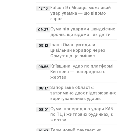
Falcon 9 і Місяць: можливий
12:16
удар уламка — що відомо
зараз
Суми під ударами швидкісних
09:37
дронів: що відомо і як діяти
Іран і Оман узгодили
09:12
цивільний коридор через
Ормуз: що це змінює
Київщина: удар по платформі
08:56
Квітнева — попередньо є
жертви
Запорізька область:
08:17
затримано двох підозрюваних
коригувальників ударів
Суми: попередньо удари КАБ
08:01
по ТЦ і житлових будинках, є
жертви
Терміновий фактчек: чи
18:47