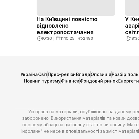
На Київщині повністю
У Ки
відновлено
авар
електропостачання
світ
10:30
❘
11.10.25
❘
2483
18:3
Україна
Світ
Прес-релізи
Влада
Опозиція
Розбір поль
Новини туризму
Фінанси
Фондовий ринок
Енергет
Усі права на матеріали, опубліковані на даному р
заборонено. Використання матеріалів та новин дозво
першому абзаці на цитовану статтю чи новину. Матері
Інфолайн" не несе відповідальності за зміст матері