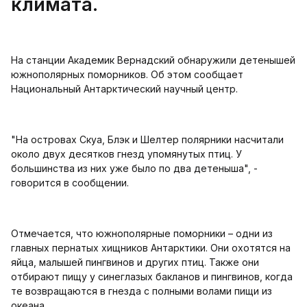
климата.
На станции Академик Вернадский обнаружили детенышей
южнополярных поморников. Об этом сообщает
Национальный Антарктический научный центр.
"На островах Скуа, Блэк и Шелтер полярники насчитали
около двух десятков гнезд упомянутых птиц. У
большинства из них уже было по два детеныша", -
говорится в сообщении.
Отмечается, что южнополярные поморники – одни из
главных пернатых хищников Антарктики. Они охотятся на
яйца, малышей пингвинов и других птиц. Также они
отбирают пищу у синеглазых бакланов и пингвинов, когда
те возвращаются в гнезда с полными волами пищи из
океана.