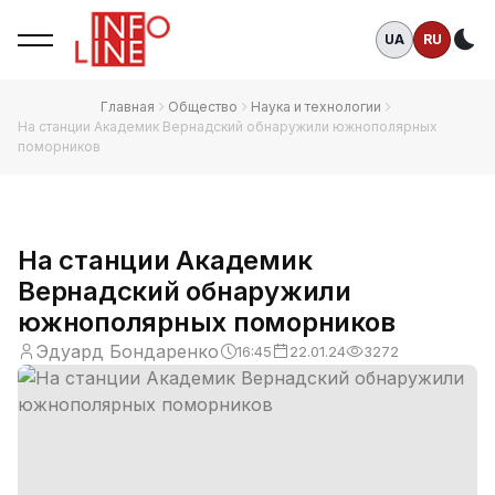
UA
RU
Те
Главная
Общество
Наука и технологии
На станции Академик Вернадский обнаружили южнополярных
поморников
На станции Академик
Вернадский обнаружили
южнополярных поморников
Эдуард Бондаренко
16:45
22.01.24
3272