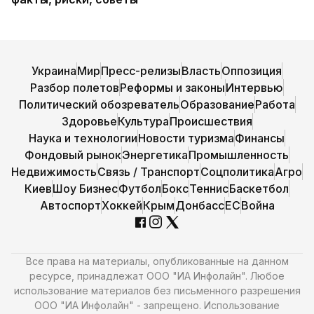
Украина
Мир
Пресс-релизы
Власть
Оппозиция
Разбор полетов
Реформы и законы
Интервью
Политический обозреватель
Образование
Работа
Здоровье
Культура
Происшествия
Наука и технологии
Новости туризма
Финансы
Фондовый рынок
Энергетика
Промышленность
Недвижимость
Связь / Транспорт
Соцполитика
Агро
Киев
Шоу Бизнес
Футбол
Бокс
Теннис
Баскетбол
Автоспорт
Хоккей
Крым
Донбасс
ЕС
Война
Все права на материалы, опубликованные на данном
ресурсе, принадлежат ООО "ИА Инфолайн". Любое
использование материалов без письменного разрешения
ООО "ИА Инфолайн" - запрещено. Использование