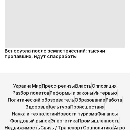
Венесуэла после землетрясений: тысячи
пропавших, идут спасработы
Украина
Мир
Пресс-релизы
Власть
Оппозиция
Разбор полетов
Реформы и законы
Интервью
Политический обозреватель
Образование
Работа
Здоровье
Культура
Происшествия
Наука и технологии
Новости туризма
Финансы
Фондовый рынок
Энергетика
Промышленность
Недвижимость
Связь / Транспорт
Соцполитика
Агро