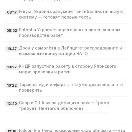
Freyja: Украина запускает антибаллистическую
08:17
систему — готовят первые тесты
Patriot в Украине: переговоры о лицензионном
08:02
производстве ракет
Дрон у самолёта в Лейпциге: расследование и
18:47
возможные консультации НАТО
КНДР запустила ракету в сторону Японского
18:27
моря: проверки и риски
Тирзепатид и инфаркт: что уже доказано, а что
16:22
проверить
Спор в США из‑за дефицита ракет: Трамп
12:40
требует, Пентагон объясняет
Falcon 9 и Луна: возможный удар обломка — что
12:16