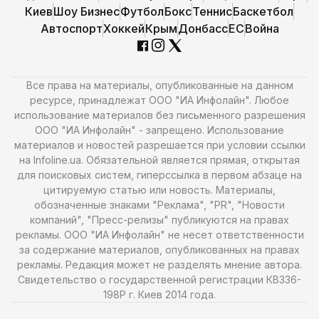
Киев
Шоу Бизнес
Футбол
Бокс
Теннис
Баскетбол
Автоспорт
Хоккей
Крым
Донбасс
ЕС
Война
Все права на материалы, опубликованные на данном
ресурсе, принадлежат ООО "ИА Инфолайн". Любое
использование материалов без письменного разрешения
ООО "ИА Инфолайн" - запрещено. Использование
материалов и новостей разрешается при условии ссылки
на Infoline.ua. Обязательной является прямая, открытая
для поисковых систем, гиперссылка в первом абзаце на
цитируемую статью или новость. Материалы,
обозначенные знаками "Реклама", "PR", "Новости
компаний", "Пресс-релизы" публикуются на правах
рекламы. ООО "ИА Инфолайн" не несет ответственности
за содержание материалов, опубликованных на правах
рекламы. Редакция может не разделять мнение автора.
Свидетельство о государственной регистрации КВ336-
198Р г. Киев 2014 года.