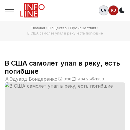
UA
RU
Те
Главная
Общество
Происшествия
В США самолет упал в реку, есть погибшие
В США самолет упал в реку, есть
погибшие
Эдуард Бондаренко
13:30
19.04.25
1333