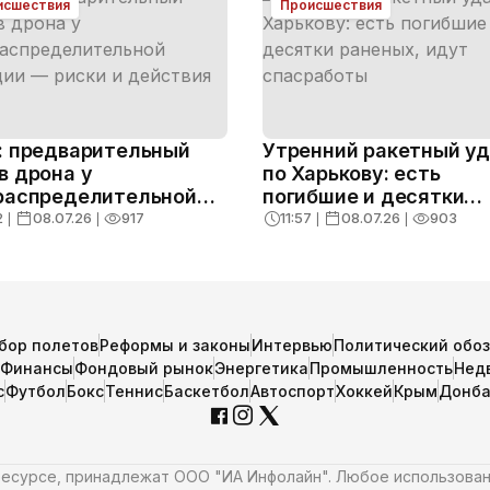
исшествия
Происшествия
: предварительный
Утренний ракетный у
в дрона у
по Харькову: есть
распределительной
погибшие и десятки
ции — риски и
раненых, идут спасра
2
❘
08.07.26
❘
917
11:57
❘
08.07.26
❘
903
твия
бор полетов
Реформы и законы
Интервью
Политический обо
Финансы
Фондовый рынок
Энергетика
Промышленность
Нед
с
Футбол
Бокс
Теннис
Баскетбол
Автоспорт
Хоккей
Крым
Донба
 ресурсе, принадлежат ООО "ИА Инфолайн". Любое использова