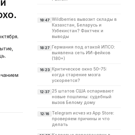
 и
охо.
Wildberries вывозит склады в
18:47
Казахстан, Беларусь и
Узбекистан? Фактчек и
ктября.
выводы
Германия под атакой ИПСО:
рытие,
18:27
выявлена сеть ИИ‑фейков
щь.
(180+)
Критическое окно 50–75:
16:23
ечанием
когда старение мозга
ускоряется?
25 штатов США оспаривают
12:37
новые пошлины: судебный
вызов Белому дому
Telegram исчез из App Store:
12:16
проверяем причины и что
делать
Кадровые перестановки в