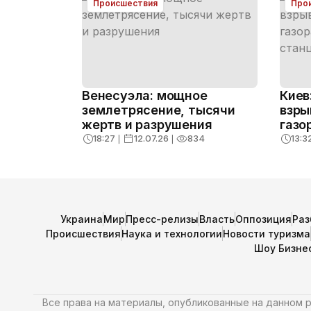
Происшествия
Про
Венесуэла: мощное
Киев
землетрясение, тысячи
взры
жертв и разрушения
газо
стан
18:27
❘
12.07.26
❘
834
13:3
дейс
Украина
Мир
Пресс-релизы
Власть
Оппозиция
Раз
Происшествия
Наука и технологии
Новости туризма
Шоу Бизне
Все права на материалы, опубликованные на данном