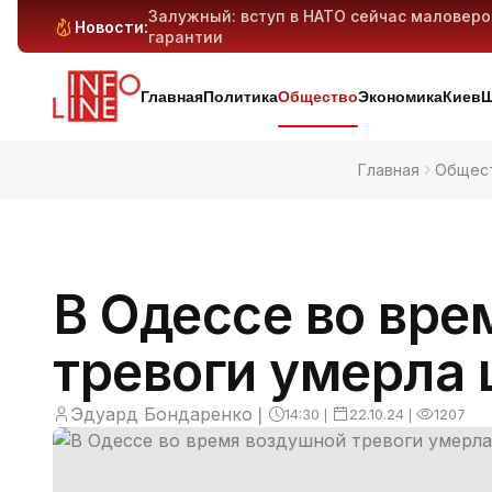
Залужный: вступ в НАТО сейчас маловер
Новости:
гарантии
Антибиотикорезистентность у детей растё
Генеративный ИИ может вытеснить милли
Киев и область под массированным ударо
дронов — предварительно
Главная
Политика
Общество
Экономика
Киев
Ш
Главная
Общес
В Одессе во вре
тревоги умерла
Эдуард Бондаренко
❘
14:30
❘
22.10.24
❘
1207