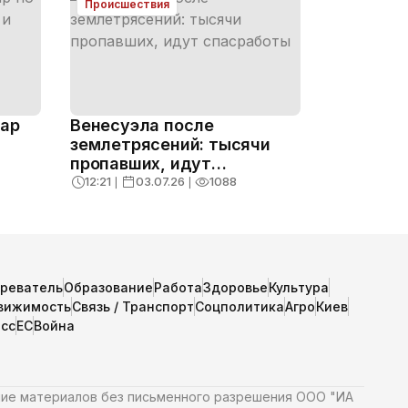
Происшествия
дар
Венесуэла после
землетрясений: тысячи
пропавших, идут
боты
спасработы
12:21
❘
03.07.26
❘
1088
зреватель
Образование
Работа
Здоровье
Культура
вижимость
Связь / Транспорт
Соцполитика
Агро
Киев
сс
ЕС
Война
ние материалов без письменного разрешения ООО "ИА