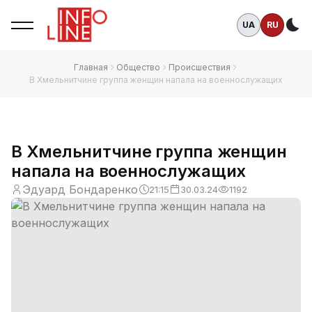
UA
RU
Те
Главная
Общество
Происшествия
В Хмельнитчине группа женщин напала на военнослужащих
В Хмельнитчине группа женщин
напала на военнослужащих
Эдуард Бондаренко
21:15
30.03.24
1192