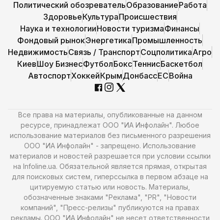
Политический обозреватель
Образование
Работа
Здоровье
Культура
Происшествия
Наука и технологии
Новости туризма
Финансы
Фондовый рынок
Энергетика
Промышленность
Недвижимость
Связь / Транспорт
Соцполитика
Агро
Киев
Шоу Бизнес
Футбол
Бокс
Теннис
Баскетбол
Автоспорт
Хоккей
Крым
Донбасс
ЕС
Война
Все права на материалы, опубликованные на данном
ресурсе, принадлежат ООО "ИА Инфолайн". Любое
использование материалов без письменного разрешения
ООО "ИА Инфолайн" - запрещено. Использование
материалов и новостей разрешается при условии ссылки
на Infoline.ua. Обязательной является прямая, открытая
для поисковых систем, гиперссылка в первом абзаце на
цитируемую статью или новость. Материалы,
обозначенные знаками "Реклама", "PR", "Новости
компаний", "Пресс-релизы" публикуются на правах
рекламы. ООО "ИА Инфолайн" не несет ответственности