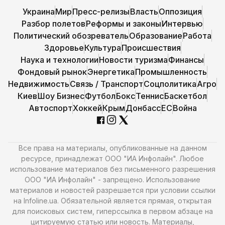
Украина
Мир
Пресс-релизы
Власть
Оппозиция
Разбор полетов
Реформы и законы
Интервью
Политический обозреватель
Образование
Работа
Здоровье
Культура
Происшествия
Наука и технологии
Новости туризма
Финансы
Фондовый рынок
Энергетика
Промышленность
Недвижимость
Связь / Транспорт
Соцполитика
Агро
Киев
Шоу Бизнес
Футбол
Бокс
Теннис
Баскетбол
Автоспорт
Хоккей
Крым
Донбасс
ЕС
Война
Все права на материалы, опубликованные на данном
ресурсе, принадлежат ООО "ИА Инфолайн". Любое
использование материалов без письменного разрешения
ООО "ИА Инфолайн" - запрещено. Использование
материалов и новостей разрешается при условии ссылки
на Infoline.ua. Обязательной является прямая, открытая
для поисковых систем, гиперссылка в первом абзаце на
цитируемую статью или новость. Материалы,