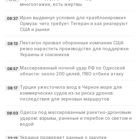
многоэтажки, есть жертвы
Иран выдвинул условия для «разблокировки»
09:37
Ормуза: чего требует Тегеран и как реагируют
США и рынки
Пентагон призвал оборонные компании США
09:13
резко нарастить производство для поддержки
Украины и союзников
Массированный ночной удар РФ по Одесской
08:57
области: около 200 целей, ПВО отбила атаку
Турция ужесточила вход в Чёрное море для
08:17
коммерческих судов из‑за риска дронов:
последствия для зерновых маршрутов
Одесса под массированным ракетно‑дроновым
08:03
ударом: взрывы, раненые и перебои со светом и
водой
Украина проверяет данные о закупке
22:12