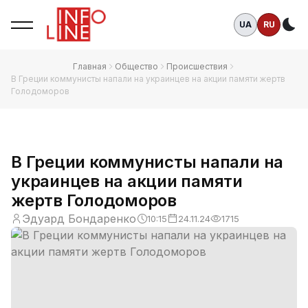
UA
RU
Те
Главная
Общество
Происшествия
В Греции коммунисты напали на украинцев на акции памяти жертв
Голодоморов
В Греции коммунисты напали на
украинцев на акции памяти
жертв Голодоморов
Эдуард Бондаренко
10:15
24.11.24
1715