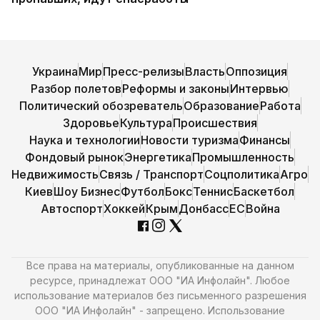
Украина
Мир
Пресс-релизы
Власть
Оппозиция
Разбор полетов
Реформы и законы
Интервью
Политический обозреватель
Образование
Работа
Здоровье
Культура
Происшествия
Наука и технологии
Новости туризма
Финансы
Фондовый рынок
Энергетика
Промышленность
Недвижимость
Связь / Транспорт
Соцполитика
Агро
Киев
Шоу Бизнес
Футбол
Бокс
Теннис
Баскетбол
Автоспорт
Хоккей
Крым
Донбасс
ЕС
Война
Все права на материалы, опубликованные на данном
ресурсе, принадлежат ООО "ИА Инфолайн". Любое
использование материалов без письменного разрешения
ООО "ИА Инфолайн" - запрещено. Использование