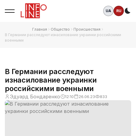
UA
RU
Те
Главная
Общество
Происшествия
В Германии расследуют изнасилование украинки российскими
военными
В Германии расследуют
изнасилование украинки
российскими военными
Эдуард Бондаренко
12:10
26.06.23
833