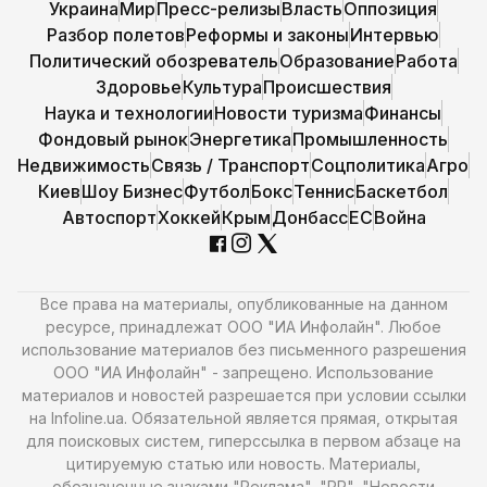
Украина
Мир
Пресс-релизы
Власть
Оппозиция
Разбор полетов
Реформы и законы
Интервью
Политический обозреватель
Образование
Работа
Здоровье
Культура
Происшествия
Наука и технологии
Новости туризма
Финансы
Фондовый рынок
Энергетика
Промышленность
Недвижимость
Связь / Транспорт
Соцполитика
Агро
Киев
Шоу Бизнес
Футбол
Бокс
Теннис
Баскетбол
Автоспорт
Хоккей
Крым
Донбасс
ЕС
Война
Все права на материалы, опубликованные на данном
ресурсе, принадлежат ООО "ИА Инфолайн". Любое
использование материалов без письменного разрешения
ООО "ИА Инфолайн" - запрещено. Использование
материалов и новостей разрешается при условии ссылки
на Infoline.ua. Обязательной является прямая, открытая
для поисковых систем, гиперссылка в первом абзаце на
цитируемую статью или новость. Материалы,
обозначенные знаками "Реклама", "PR", "Новости