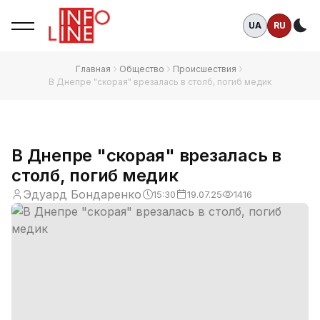
UA
RU
Те
Главная
Общество
Происшествия
В Днепре "скорая" врезалась в столб, погиб медик
В Днепре "скорая" врезалась в
столб, погиб медик
Эдуард Бондаренко
15:30
19.07.25
1416