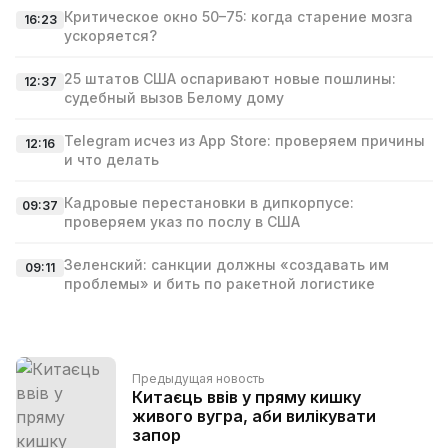
Критическое окно 50–75: когда старение мозга
16:23
ускоряется?
25 штатов США оспаривают новые пошлины:
12:37
судебный вызов Белому дому
Telegram исчез из App Store: проверяем причины
12:16
и что делать
Кадровые перестановки в дипкорпусе:
09:37
проверяем указ по послу в США
Зеленский: санкции должны «создавать им
09:11
проблемы» и бить по ракетной логистике
Предыдущая новость
Китаєць ввів у пряму кишку
живого вугра, аби вилікувати
запор