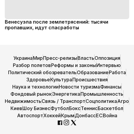
Венесуэла после землетрясений: тысячи
пропавших, идут спасработы
Украина
Мир
Пресс-релизы
Власть
Оппозиция
Разбор полетов
Реформы и законы
Интервью
Политический обозреватель
Образование
Работа
Здоровье
Культура
Происшествия
Наука и технологии
Новости туризма
Финансы
Фондовый рынок
Энергетика
Промышленность
Недвижимость
Связь / Транспорт
Соцполитика
Агро
Киев
Шоу Бизнес
Футбол
Бокс
Теннис
Баскетбол
Автоспорт
Хоккей
Крым
Донбасс
ЕС
Война