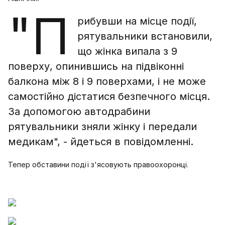
"П
рибувши на місце події,
рятувальники встановили,
що жінка випала з 9
поверху, опинившись на підвіконні
балкона між 8 і 9 поверхами, і не може
самостійно дістатися безпечного місця.
За допомогою автодрабини
рятувальники зняли жінку і передали
медикам", - йдеться в повідомленні.
Тепер обставини події з'ясовують правоохоронці.