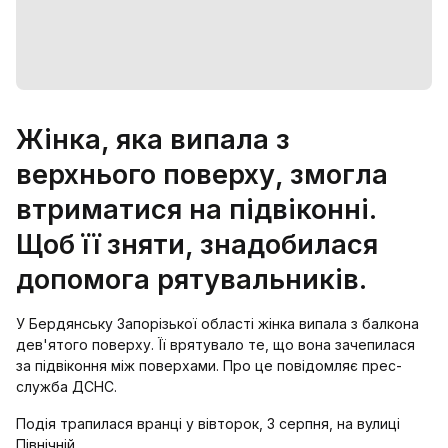
Жінка, яка випала з
верхнього поверху, змогла
втриматися на підвіконні.
Щоб її зняти, знадобилася
допомога рятувальників.
У Бердянську Запорізької області жінка випала з балкона
дев'ятого поверху. Її врятувало те, що вона зачепилася
за підвіконня між поверхами. Про це повідомляє прес-
служба ДСНС.
Подія трапилася вранці у вівторок, 3 серпня, на вулиці
Північній.