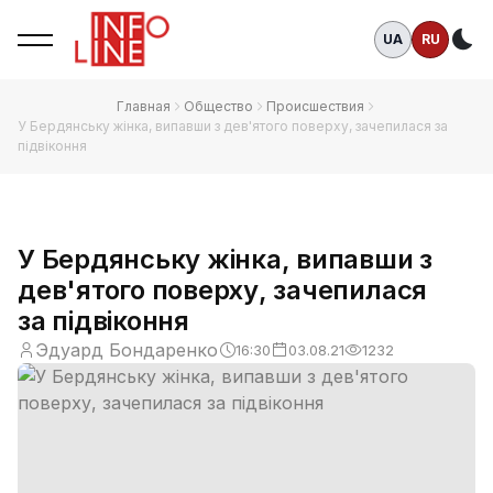
UA
RU
Те
Главная
Общество
Происшествия
У Бердянську жінка, випавши з дев'ятого поверху, зачепилася за
підвіконня
У Бердянську жінка, випавши з
дев'ятого поверху, зачепилася
за підвіконня
Эдуард Бондаренко
16:30
03.08.21
1232