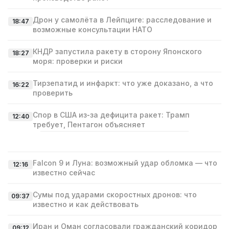
Дрон у самолёта в Лейпциге: расследование и
18:47
возможные консультации НАТО
КНДР запустила ракету в сторону Японского
18:27
моря: проверки и риски
Тирзепатид и инфаркт: что уже доказано, а что
16:22
проверить
Спор в США из‑за дефицита ракет: Трамп
12:40
требует, Пентагон объясняет
Falcon 9 и Луна: возможный удар обломка — что
12:16
известно сейчас
Сумы под ударами скоростных дронов: что
09:37
известно и как действовать
Иран и Оман согласовали гражданский коридор
09:12