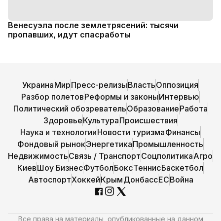
Венесуэла после землетрясений: тысячи
пропавших, идут спасработы
Украина
Мир
Пресс-релизы
Власть
Оппозиция
Разбор полетов
Реформы и законы
Интервью
Политический обозреватель
Образование
Работа
Здоровье
Культура
Происшествия
Наука и технологии
Новости туризма
Финансы
Фондовый рынок
Энергетика
Промышленность
Недвижимость
Связь / Транспорт
Соцполитика
Агро
Киев
Шоу Бизнес
Футбол
Бокс
Теннис
Баскетбол
Автоспорт
Хоккей
Крым
Донбасс
ЕС
Война
Все права на материалы, опубликованные на данном