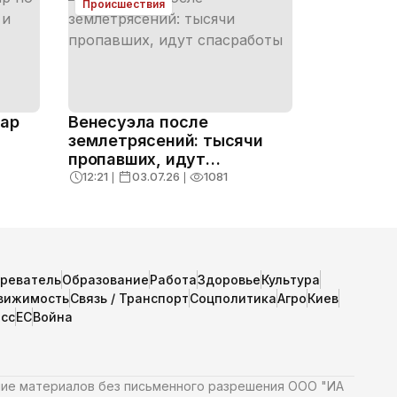
Происшествия
дар
Венесуэла после
землетрясений: тысячи
пропавших, идут
боты
спасработы
12:21
❘
03.07.26
❘
1081
зреватель
Образование
Работа
Здоровье
Культура
вижимость
Связь / Транспорт
Соцполитика
Агро
Киев
сс
ЕС
Война
ние материалов без письменного разрешения ООО "ИА