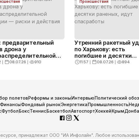
исшествия
Происшествия
: предварительный
Утренний ракетный у
в дрона у
по Харькову: есть
распределительной
погибшие и десятки
ции — риски и
раненых, идут спасра
2
❘
08.07.26
❘
910
11:57
❘
08.07.26
❘
894
твия
бор полетов
Реформы и законы
Интервью
Политический обо
Финансы
Фондовый рынок
Энергетика
Промышленность
Нед
с
Футбол
Бокс
Теннис
Баскетбол
Автоспорт
Хоккей
Крым
Донба
 ресурсе, принадлежат ООО "ИА Инфолайн". Любое использова