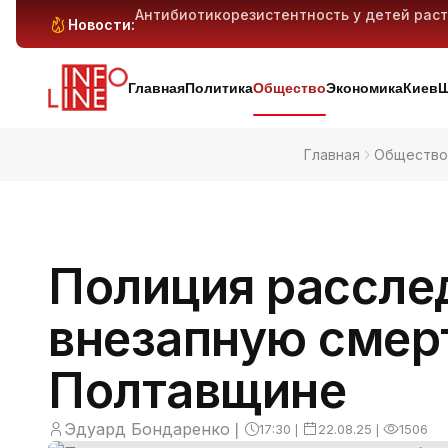
гарантии
Антибиотикорезистентность у детей растё
Новости:
Генеративный ИИ может вытеснить милли
Киев и область под массированным ударо
дронов — предварительно
Главная
Политика
Общество
Экономика
Киев
Ш
Главная
Общество
Полиция рассле
внезапную смерт
Полтавщине
Эдуард Бондаренко
❘
17:30
❘
22.08.25
❘
1506