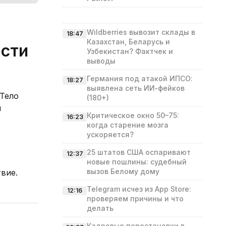
Wildberries вывозит склады в
18:47
Казахстан, Беларусь и
асти
Узбекистан? Фактчек и
выводы
Германия под атакой ИПСО:
18:27
выявлена сеть ИИ‑фейков
 Тело
(180+)
м
Критическое окно 50–75:
16:23
когда старение мозга
ускоряется?
25 штатов США оспаривают
12:37
новые пошлины: судебный
вызов Белому дому
вие.
Telegram исчез из App Store:
12:16
проверяем причины и что
делать
Кадровые перестановки в