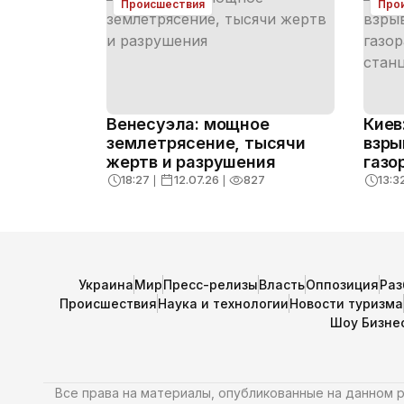
Происшествия
Про
Венесуэла: мощное
Киев
землетрясение, тысячи
взры
жертв и разрушения
газо
стан
18:27
❘
12.07.26
❘
827
13:3
дейс
Украина
Мир
Пресс-релизы
Власть
Оппозиция
Раз
Происшествия
Наука и технологии
Новости туризма
Шоу Бизне
Все права на материалы, опубликованные на данном