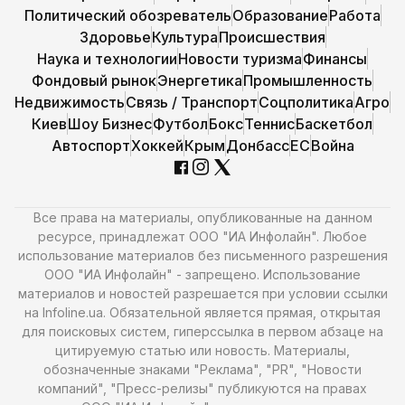
Политический обозреватель
Образование
Работа
Здоровье
Культура
Происшествия
Наука и технологии
Новости туризма
Финансы
Фондовый рынок
Энергетика
Промышленность
Недвижимость
Связь / Транспорт
Соцполитика
Агро
Киев
Шоу Бизнес
Футбол
Бокс
Теннис
Баскетбол
Автоспорт
Хоккей
Крым
Донбасс
ЕС
Война
Все права на материалы, опубликованные на данном
ресурсе, принадлежат ООО "ИА Инфолайн". Любое
использование материалов без письменного разрешения
ООО "ИА Инфолайн" - запрещено. Использование
материалов и новостей разрешается при условии ссылки
на Infoline.ua. Обязательной является прямая, открытая
для поисковых систем, гиперссылка в первом абзаце на
цитируемую статью или новость. Материалы,
обозначенные знаками "Реклама", "PR", "Новости
компаний", "Пресс-релизы" публикуются на правах