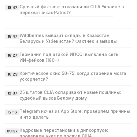
Срочный фактчек: отказали ли США Украине в
18:47
перехватчиках Patriot?
Wildberries вывозит склады в Казахстан,
18:47
Беларусь и Узбекистан? Фактчек и выводы
Германия под атакой ИПСО: выявлена сеть
18:27
ИИ‑фейков (180+)
Критическое окно 50–75: когда старение мозга
16:23
ускоряется?
25 штатов США оспаривают новые пошлины:
12:37
судебный вызов Белому дому
Telegram исчез из App Store: проверяем причины
12:16
и что делать
Кадровые перестановки в дипкорпусе:
09:37
проверяем указ по послу в США