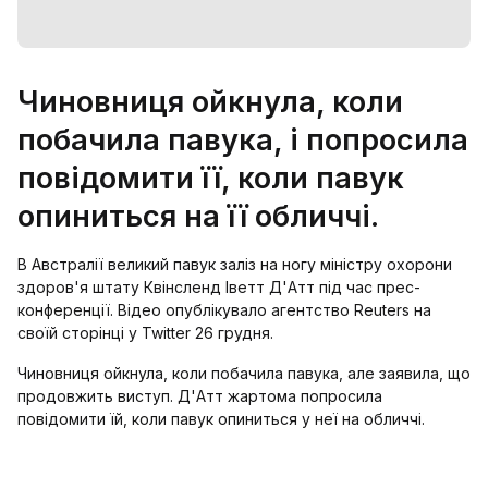
Чиновниця ойкнула, коли
побачила павука, і попросила
повідомити її, коли павук
опиниться на її обличчі.
В Австралії великий павук заліз на ногу міністру охорони
здоров'я штату Квінсленд Іветт Д'Атт під час прес-
конференції. Відео опублікувало агентство Reuters на
своїй сторінці у Twitter 26 грудня.
Чиновниця ойкнула, коли побачила павука, але заявила, що
продовжить виступ. Д'Атт жартома попросила
повідомити їй, коли павук опиниться у неї на обличчі.