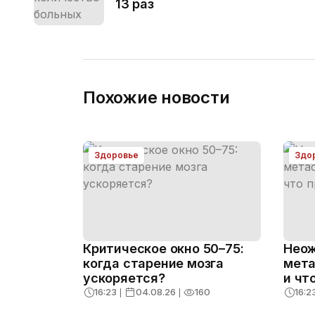
13 раз
Похожие новости
Здоровье
Здо
Критическое окно 50–75:
Неож
когда старение мозга
мета
ускоряется?
и чт
16:23
❘
04.08.26
❘
160
16:2