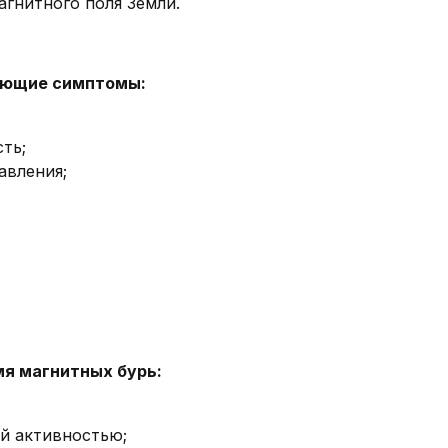
агнитного поля Земли.
ующие симптомы:
ть;
авления;
мя магнитных бурь:
ой активностью;