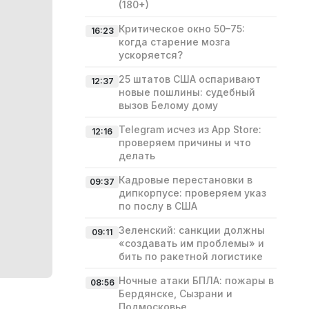
(180+)
Критическое окно 50–75:
16:23
когда старение мозга
ускоряется?
25 штатов США оспаривают
12:37
новые пошлины: судебный
вызов Белому дому
Telegram исчез из App Store:
12:16
проверяем причины и что
делать
Кадровые перестановки в
09:37
дипкорпусе: проверяем указ
по послу в США
Зеленский: санкции должны
09:11
«создавать им проблемы» и
бить по ракетной логистике
Ночные атаки БПЛА: пожары в
08:56
Бердянске, Сызрани и
Подмосковье