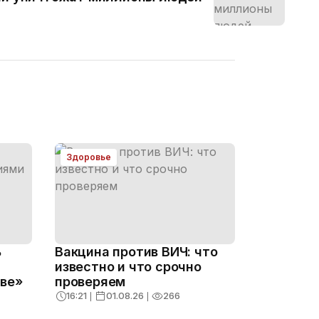
Здоровье
ь
Вакцина против ВИЧ: что
известно и что срочно
ыве»
проверяем
16:21
❘
01.08.26
❘
266