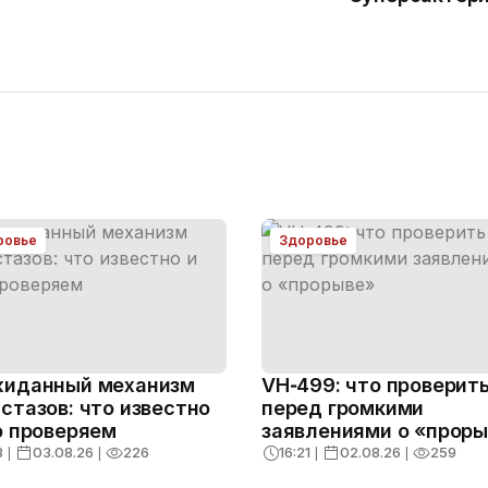
ровье
Здоровье
иданный механизм
VH‑499: что проверит
стазов: что известно
перед громкими
о проверяем
заявлениями о «прор
3
❘
03.08.26
❘
226
16:21
❘
02.08.26
❘
259