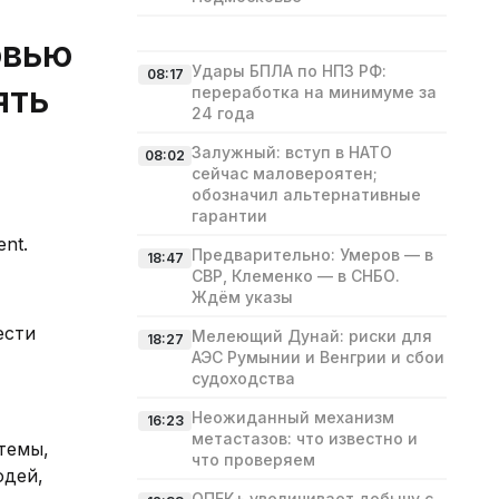
овью
Удары БПЛА по НПЗ РФ:
08:17
ять
переработка на минимуме за
24 года
Залужный: вступ в НАТО
08:02
сейчас маловероятен;
обозначил альтернативные
гарантии
nt.
Предварительно: Умеров — в
18:47
СВР, Клеменко — в СНБО.
Ждём указы
ести
Мелеющий Дунай: риски для
18:27
АЭС Румынии и Венгрии и сбои
судоходства
Неожиданный механизм
16:23
метастазов: что известно и
темы,
что проверяем
юдей,
ОПЕК+ увеличивает добычу с