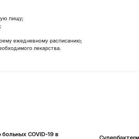
ную пищу;
;
воему ежедневному расписанию;
еобходимого лекарства.
 больных COVID-19 в
Супербактер