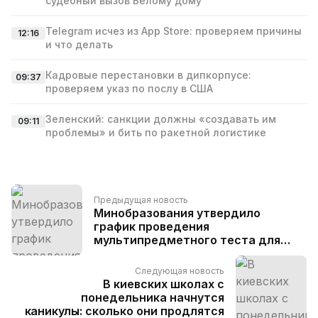
судебный вызов Белому дому
Telegram исчез из App Store: проверяем причины
12:16
и что делать
Кадровые перестановки в дипкорпусе:
09:37
проверяем указ по послу в США
Зеленский: санкции должны «создавать им
09:11
проблемы» и бить по ракетной логистике
Предыдущая новость
Минобразования утвердило
график проведения
мультипредметного теста для
абитуриентов в этом году
Следующая новость
В киевских школах с
понедельника начнутся
каникулы: сколько они продлятся