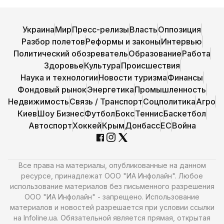
Украина
Мир
Пресс-релизы
Власть
Оппозиция
Разбор полетов
Реформы и законы
Интервью
Политический обозреватель
Образование
Работа
Здоровье
Культура
Происшествия
Наука и технологии
Новости туризма
Финансы
Фондовый рынок
Энергетика
Промышленность
Недвижимость
Связь / Транспорт
Соцполитика
Агро
Киев
Шоу Бизнес
Футбол
Бокс
Теннис
Баскетбол
Автоспорт
Хоккей
Крым
Донбасс
ЕС
Война
Все права на материалы, опубликованные на данном
ресурсе, принадлежат ООО "ИА Инфолайн". Любое
использование материалов без письменного разрешения
ООО "ИА Инфолайн" - запрещено. Использование
материалов и новостей разрешается при условии ссылки
на Infoline.ua. Обязательной является прямая, открытая