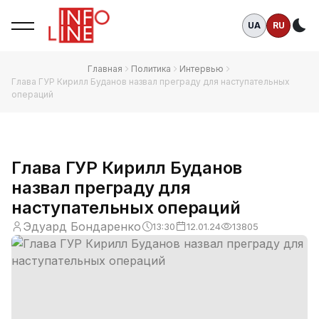
UA
RU
Те
Главная
Политика
Интервью
Глава ГУР Кирилл Буданов назвал преграду для наступательных
операций
Глава ГУР Кирилл Буданов
назвал преграду для
наступательных операций
Эдуард Бондаренко
13:30
12.01.24
13805