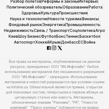
Разбор полетов
Реформы и законы
Интервью
Политический обозреватель
Образование
Работа
Здоровье
Культура
Происшествия
Наука и технологии
Новости туризма
Финансы
Фондовый рынок
Энергетика
Промышленность
Недвижимость
Связь / Транспорт
Соцполитика
Агро
Киев
Шоу Бизнес
Футбол
Бокс
Теннис
Баскетбол
Автоспорт
Хоккей
Крым
Донбасс
ЕС
Война
Все права на материалы, опубликованные на данном
ресурсе, принадлежат ООО "ИА Инфолайн". Любое
использование материалов без письменного разрешения
ООО "ИА Инфолайн" - запрещено. Использование
материалов и новостей разрешается при условии ссылки
на Infoline.ua. Обязательной является прямая, открытая
для поисковых систем, гиперссылка в первом абзаце на
цитируемую статью или новость. Материалы,
обозначенные знаками "Реклама", "PR", "Новости
компаний", "Пресс-релизы" публикуются на правах