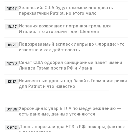
Зеленский: США будут ежемесячно давать
18:47
перехватчики Patriot, но этого мало
Испания возвращает погранконтроль для
18:27
Италии: что это значит для Шенгена
Подозреваемый всплеск лепры во Флориде: что
16:21
известно и как действовать
Сенат США одобрил санкционный пакет имени
12:36
Линдси Грэма против РФ и Ирана
Неизвестные дроны над базой в Германии: риски
12:17
для Patriot и что известно
Херсонщина: удар БПЛА по медучреждению —
09:36
есть раненые, данные уточняются
Дроны поразили два НПЗ в РФ: пожары, фактчек
09:12