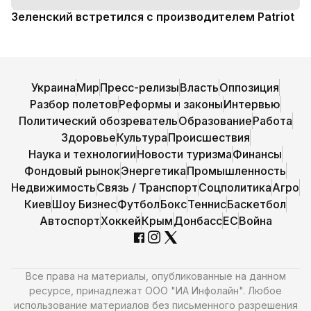
Зеленский встретился с производителем Patriot
Украина
Мир
Пресс-релизы
Власть
Оппозиция
Разбор полетов
Реформы и законы
Интервью
Политический обозреватель
Образование
Работа
Здоровье
Культура
Происшествия
Наука и технологии
Новости туризма
Финансы
Фондовый рынок
Энергетика
Промышленность
Недвижимость
Связь / Транспорт
Соцполитика
Агро
Киев
Шоу Бизнес
Футбол
Бокс
Теннис
Баскетбол
Автоспорт
Хоккей
Крым
Донбасс
ЕС
Война
Все права на материалы, опубликованные на данном
ресурсе, принадлежат ООО "ИА Инфолайн". Любое
использование материалов без письменного разрешения