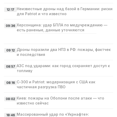
Неизвестные дроны над базой в Германии: риски
12:17
для Patriot и что известно
Херсонщина: удар БПЛА по медучреждению —
09:36
есть раненые, данные уточняются
Дроны поразили два НПЗ в РФ: пожары, фактчек
09:12
и последствия
АЗС под ударами: как город сохраняет доступ к
08:57
топливу
С‑300 и Patriot: модернизация с США как
08:16
частичная разгрузка ПВО
Киев: пожары на Оболони после атаки — что
08:02
известно сейчас
Массированный удар по «Укрнафте»:
18:46