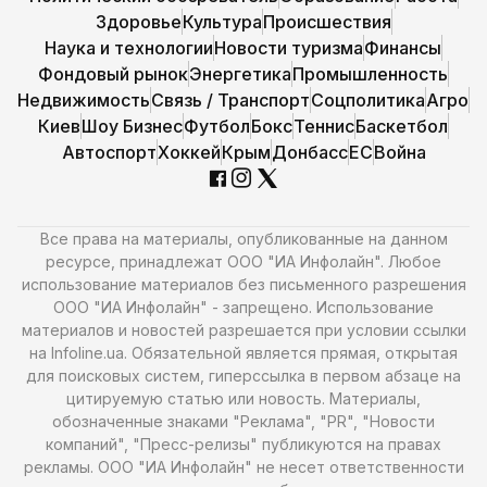
Здоровье
Культура
Происшествия
Наука и технологии
Новости туризма
Финансы
Фондовый рынок
Энергетика
Промышленность
Недвижимость
Связь / Транспорт
Соцполитика
Агро
Киев
Шоу Бизнес
Футбол
Бокс
Теннис
Баскетбол
Автоспорт
Хоккей
Крым
Донбасс
ЕС
Война
Все права на материалы, опубликованные на данном
ресурсе, принадлежат ООО "ИА Инфолайн". Любое
использование материалов без письменного разрешения
ООО "ИА Инфолайн" - запрещено. Использование
материалов и новостей разрешается при условии ссылки
на Infoline.ua. Обязательной является прямая, открытая
для поисковых систем, гиперссылка в первом абзаце на
цитируемую статью или новость. Материалы,
обозначенные знаками "Реклама", "PR", "Новости
компаний", "Пресс-релизы" публикуются на правах
рекламы. ООО "ИА Инфолайн" не несет ответственности