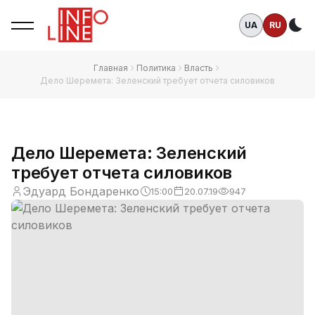
UA
RU
Те
Главная
Политика
Власть
Дело Шеремета: Зеленский требует отчета силовиков
Дело Шеремета: Зеленский
требует отчета силовиков
Эдуард Бондаренко
15:00
20.07.19
947