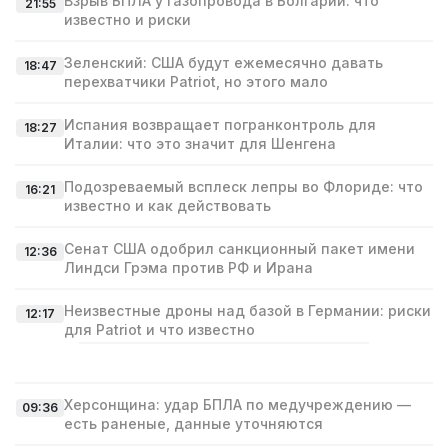
Взрыв БПЛА у газопровода в Болгарии: что
21:55
известно и риски
Зеленский: США будут ежемесячно давать
18:47
перехватчики Patriot, но этого мало
Испания возвращает погранконтроль для
18:27
Италии: что это значит для Шенгена
Подозреваемый всплеск лепры во Флориде: что
16:21
известно и как действовать
Сенат США одобрил санкционный пакет имени
12:36
Линдси Грэма против РФ и Ирана
Неизвестные дроны над базой в Германии: риски
12:17
для Patriot и что известно
Херсонщина: удар БПЛА по медучреждению —
09:36
есть раненые, данные уточняются