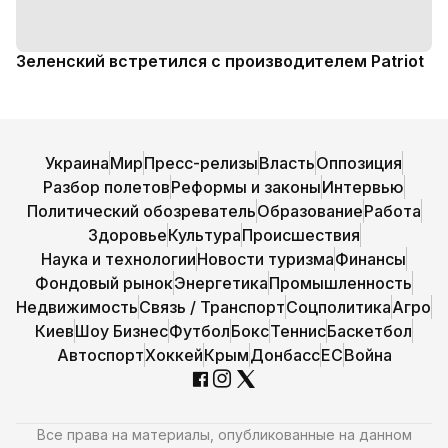
Зеленский встретился с производителем Patriot
Украина
Мир
Пресс-релизы
Власть
Оппозиция
Разбор полетов
Реформы и законы
Интервью
Политический обозреватель
Образование
Работа
Здоровье
Культура
Происшествия
Наука и технологии
Новости туризма
Финансы
Фондовый рынок
Энергетика
Промышленность
Недвижимость
Связь / Транспорт
Соцполитика
Агро
Киев
Шоу Бизнес
Футбол
Бокс
Теннис
Баскетбол
Автоспорт
Хоккей
Крым
Донбасс
ЕС
Война
Все права на материалы, опубликованные на данном