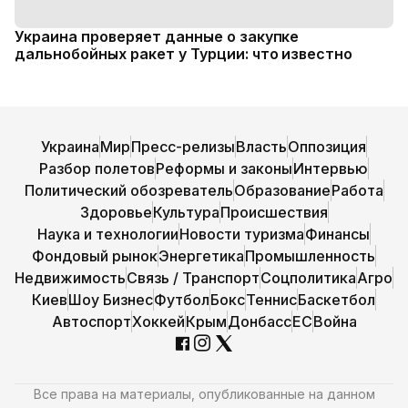
Украина проверяет данные о закупке
дальнобойных ракет у Турции: что известно
Украина
Мир
Пресс-релизы
Власть
Оппозиция
Разбор полетов
Реформы и законы
Интервью
Политический обозреватель
Образование
Работа
Здоровье
Культура
Происшествия
Наука и технологии
Новости туризма
Финансы
Фондовый рынок
Энергетика
Промышленность
Недвижимость
Связь / Транспорт
Соцполитика
Агро
Киев
Шоу Бизнес
Футбол
Бокс
Теннис
Баскетбол
Автоспорт
Хоккей
Крым
Донбасс
ЕС
Война
Все права на материалы, опубликованные на данном