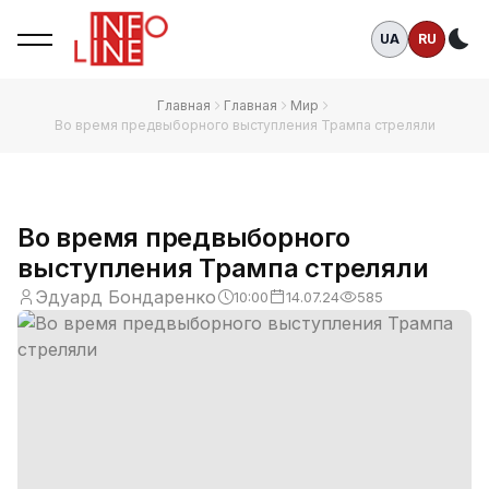
UA
RU
Те
Главная
Главная
Мир
Во время предвыборного выступления Трампа стреляли
Во время предвыборного
выступления Трампа стреляли
Эдуард Бондаренко
10:00
14.07.24
585