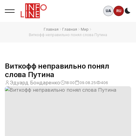
UA
RU
Те
Главная
Главная
Мир
Виткофф неправильно понял слова Путина
Виткофф неправильно понял
слова Путина
Эдуард Бондаренко
18:00
09.08.25
406