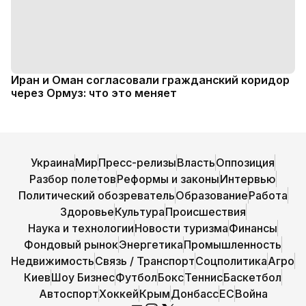
Иран и Оман согласовали гражданский коридор
через Ормуз: что это меняет
Украина
Мир
Пресс-релизы
Власть
Оппозиция
Разбор полетов
Реформы и законы
Интервью
Политический обозреватель
Образование
Работа
Здоровье
Культура
Происшествия
Наука и технологии
Новости туризма
Финансы
Фондовый рынок
Энергетика
Промышленность
Недвижимость
Связь / Транспорт
Соцполитика
Агро
Киев
Шоу Бизнес
Футбол
Бокс
Теннис
Баскетбол
Автоспорт
Хоккей
Крым
Донбасс
ЕС
Война