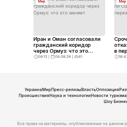
Мир
Мир
Иран и Оман согласовали
Сроч
гражданский коридор
отка
через Ормуз: что это
в пе
меняет
09:12
❘
06.08.26
❘
61
18:4
Украина
Мир
Пресс-релизы
Власть
Оппозиция
Раз
Происшествия
Наука и технологии
Новости туризма
Шоу Бизне
Все права на материалы, опубликованные на данном