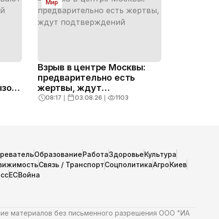
Мир
Взрыв в центре Москвы:
предварительно есть
ызов
жертвы, ждут
подтверждений
08:17
❘
03.08.26
❘
1103
зреватель
Образование
Работа
Здоровье
Культура
вижимость
Связь / Транспорт
Соцполитика
Агро
Киев
сс
ЕС
Война
ние материалов без письменного разрешения ООО "ИА