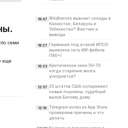
Wildberries вывозит склады в
18:47
Казахстан, Беларусь и
ны.
Узбекистан? Фактчек и
выводы
гло семи
Германия под атакой ИПСО:
18:27
выявлена сеть ИИ‑фейков
(180+)
е еще
Критическое окно 50–75:
16:23
когда старение мозга
ускоряется?
25 штатов США оспаривают
12:37
новые пошлины: судебный
вызов Белому дому
Telegram исчез из App Store:
12:16
проверяем причины и что
делать
Кадровые перестановки в