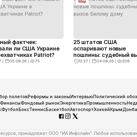
Мир
ный фактчек:
25 штатов США
зали ли США Украине
оспаривают новые
рехватчиках Patriot?
пошлины: судебный в
Белому дому
7
❘
05.08.26
❘
75
12:37
❘
04.08.26
❘
209
бор полетов
Реформы и законы
Интервью
Политический обо
Финансы
Фондовый рынок
Энергетика
Промышленность
Нед
с
Футбол
Бокс
Теннис
Баскетбол
Автоспорт
Хоккей
Крым
Донба
 ресурсе, принадлежат ООО "ИА Инфолайн". Любое использова