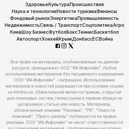
Здоровье
Культура
Происшествия
Наука и технологии
Новости туризма
Финансы
Фондовый рынок
Энергетика
Промышленность
Недвижимость
Связь / Транспорт
Соцполитика
Агро
Киев
Шоу Бизнес
Футбол
Бокс
Теннис
Баскетбол
Автоспорт
Хоккей
Крым
Донбасс
ЕС
Война
Все права на материалы, опубликованные на данном
ресурсе, принадлежат ООО "ИА Инфолайн". Любое
использование материалов без письменного разрешения
ООО "ИА Инфолайн" - запрещено. Использование
материалов и новостей разрешается при условии ссылки
на Infoline.ua. Обязательной является прямая, открытая
для поисковых систем, гиперссылка в первом абзаце на
цитируемую статью или новость. Материалы,
обозначенные знаками "Реклама", "PR", "Новости
компаний", "Пресс-релизы" публикуются на правах
рекламы. ООО "ИА Инфолайн" не несет ответственности
за содержание материалов, опубликованных на правах