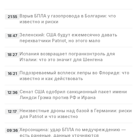
Взрыв БПЛА у газопровода в Болгарии: что
21:55
известно и риски
Зеленский: США будут ежемесячно давать
18:47
перехватчики Patriot, но этого мало
Испания возвращает погранконтроль для
18:27
Италии: что это значит для Шенгена
Подозреваемый всплеск лепры во Флориде: что
16:21
известно и как действовать
Сенат США одобрил санкционный пакет имени
12:36
Линдси Грэма против РФ и Ирана
Неизвестные дроны над базой в Германии: риски
12:17
для Patriot и что известно
Херсонщина: удар БПЛА по медучреждению —
09:36
есть раненые, данные уточняются