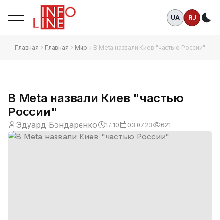
UA
RU
Те
Главная
Главная
Мир
В Meta назвали Киев "частью России"
В Meta назвали Киев "частью
России"
Эдуард Бондаренко
17:10
03.07.23
621