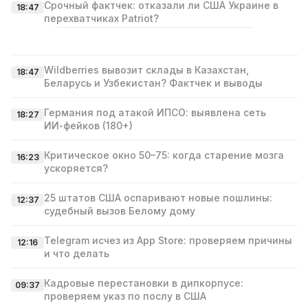
Срочный фактчек: отказали ли США Украине в
18:47
перехватчиках Patriot?
Wildberries вывозит склады в Казахстан,
18:47
Беларусь и Узбекистан? Фактчек и выводы
Германия под атакой ИПСО: выявлена сеть
18:27
ИИ‑фейков (180+)
Критическое окно 50–75: когда старение мозга
16:23
ускоряется?
25 штатов США оспаривают новые пошлины:
12:37
судебный вызов Белому дому
Telegram исчез из App Store: проверяем причины
12:16
и что делать
Кадровые перестановки в дипкорпусе:
09:37
проверяем указ по послу в США