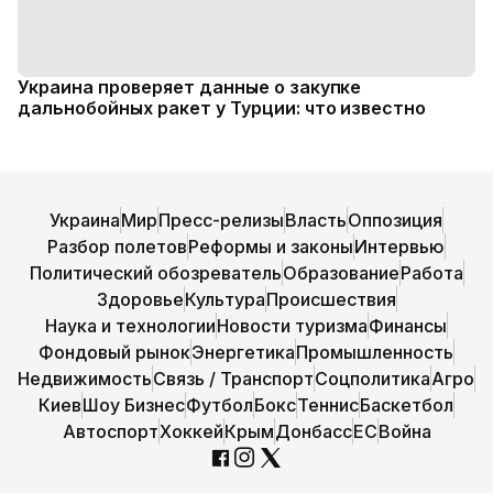
Украина проверяет данные о закупке
дальнобойных ракет у Турции: что известно
Украина
Мир
Пресс-релизы
Власть
Оппозиция
Разбор полетов
Реформы и законы
Интервью
Политический обозреватель
Образование
Работа
Здоровье
Культура
Происшествия
Наука и технологии
Новости туризма
Финансы
Фондовый рынок
Энергетика
Промышленность
Недвижимость
Связь / Транспорт
Соцполитика
Агро
Киев
Шоу Бизнес
Футбол
Бокс
Теннис
Баскетбол
Автоспорт
Хоккей
Крым
Донбасс
ЕС
Война