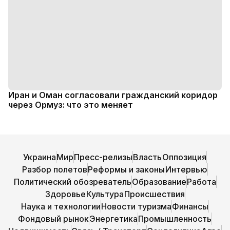
Иран и Оман согласовали гражданский коридор
через Ормуз: что это меняет
Украина
Мир
Пресс-релизы
Власть
Оппозиция
Разбор полетов
Реформы и законы
Интервью
Политический обозреватель
Образование
Работа
Здоровье
Культура
Происшествия
Наука и технологии
Новости туризма
Финансы
Фондовый рынок
Энергетика
Промышленность