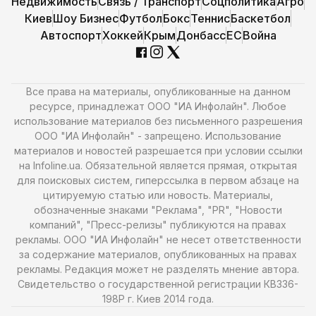
Недвижимость
Связь / Транспорт
Соцполитика
Агро
Киев
Шоу Бизнес
Футбол
Бокс
Теннис
Баскетбол
Автоспорт
Хоккей
Крым
Донбасс
ЕС
Война
Все права на материалы, опубликованные на данном
ресурсе, принадлежат ООО "ИА Инфолайн". Любое
использование материалов без письменного разрешения
ООО "ИА Инфолайн" - запрещено. Использование
материалов и новостей разрешается при условии ссылки
на Infoline.ua. Обязательной является прямая, открытая
для поисковых систем, гиперссылка в первом абзаце на
цитируемую статью или новость. Материалы,
обозначенные знаками "Реклама", "PR", "Новости
компаний", "Пресс-релизы" публикуются на правах
рекламы. ООО "ИА Инфолайн" не несет ответственности
за содержание материалов, опубликованных на правах
рекламы. Редакция может не разделять мнение автора.
Свидетельство о государственной регистрации КВ336-
198Р г. Киев 2014 года.