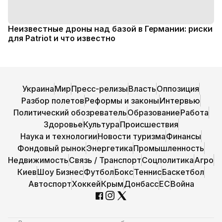
Неизвестные дроны над базой в Германии: риски
для Patriot и что известно
Украина
Мир
Пресс-релизы
Власть
Оппозиция
Разбор полетов
Реформы и законы
Интервью
Политический обозреватель
Образование
Работа
Здоровье
Культура
Происшествия
Наука и технологии
Новости туризма
Финансы
Фондовый рынок
Энергетика
Промышленность
Недвижимость
Связь / Транспорт
Соцполитика
Агро
Киев
Шоу Бизнес
Футбол
Бокс
Теннис
Баскетбол
Автоспорт
Хоккей
Крым
Донбасс
ЕС
Война