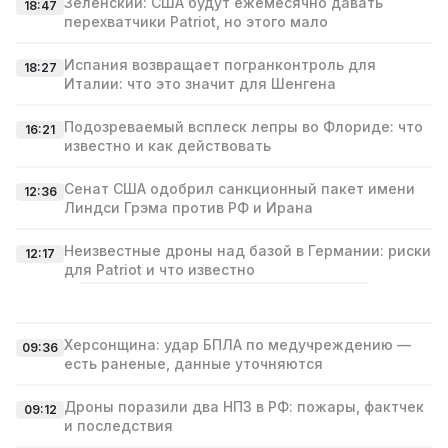
Зеленский: США будут ежемесячно давать
18:47
перехватчики Patriot, но этого мало
Испания возвращает погранконтроль для
18:27
Италии: что это значит для Шенгена
Подозреваемый всплеск лепры во Флориде: что
16:21
известно и как действовать
Сенат США одобрил санкционный пакет имени
12:36
Линдси Грэма против РФ и Ирана
Неизвестные дроны над базой в Германии: риски
12:17
для Patriot и что известно
Херсонщина: удар БПЛА по медучреждению —
09:36
есть раненые, данные уточняются
Дроны поразили два НПЗ в РФ: пожары, фактчек
09:12
и последствия