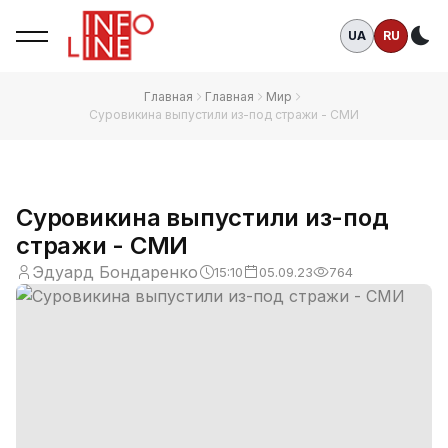
UA
RU
Те
Главная
Главная
Мир
Суровикина выпустили из-под стражи - СМИ
Суровикина выпустили из-под
стражи - СМИ
Эдуард Бондаренко
15:10
05.09.23
764