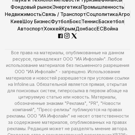
Фондовый рынок
Энергетика
Промышленность
Недвижимость
Связь / Транспорт
Соцполитика
Агро
Киев
Шоу Бизнес
Футбол
Бокс
Теннис
Баскетбол
Автоспорт
Хоккей
Крым
Донбасс
ЕС
Война
Все права на материалы, опубликованные на данном
ресурсе, принадлежат ООО "ИА Инфолайн". Любое
использование материалов без письменного разрешения
ООО "ИА Инфолайн" - запрещено. Использование
материалов и новостей разрешается при условии ссылки
на Infoline.ua. Обязательной является прямая, открытая
для поисковых систем, гиперссылка в первом абзаце на
цитируемую статью или новость. Материалы,
обозначенные знаками "Реклама", "PR", "Новости
компаний", "Пресс-релизы" публикуются на правах
рекламы. ООО "ИА Инфолайн" не несет ответственности
за содержание материалов, опубликованных на правах
рекламы. Редакция может не разделять мнение автора.
Свидетельство о государственной регистрации КВ336-