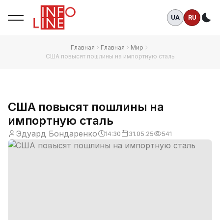
UA
RU
Те
Главная
Главная
Мир
США повысят пошлины на импортную сталь
США повысят пошлины на
импортную сталь
Эдуард Бондаренко
14:30
31.05.25
541