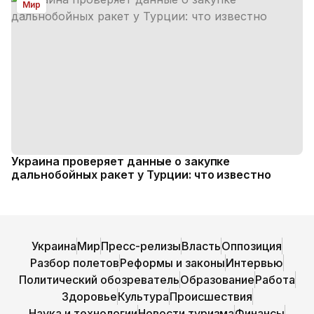
Мир
Украина проверяет данные о закупке
дальнобойных ракет у Турции: что известно
Украина
Мир
Пресс-релизы
Власть
Оппозиция
Разбор полетов
Реформы и законы
Интервью
Политический обозреватель
Образование
Работа
Здоровье
Культура
Происшествия
Наука и технологии
Новости туризма
Финансы