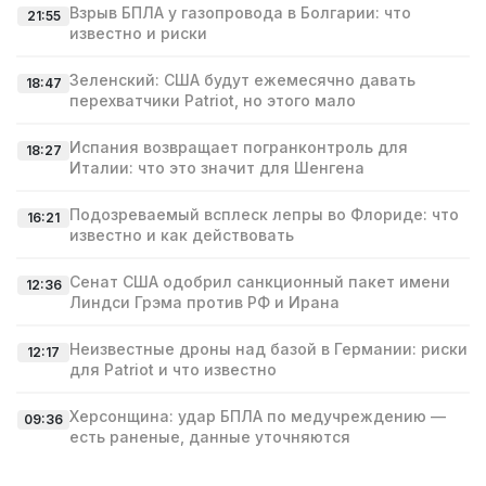
Взрыв БПЛА у газопровода в Болгарии: что
21:55
известно и риски
Зеленский: США будут ежемесячно давать
18:47
перехватчики Patriot, но этого мало
Испания возвращает погранконтроль для
18:27
Италии: что это значит для Шенгена
Подозреваемый всплеск лепры во Флориде: что
16:21
известно и как действовать
Сенат США одобрил санкционный пакет имени
12:36
Линдси Грэма против РФ и Ирана
Неизвестные дроны над базой в Германии: риски
12:17
для Patriot и что известно
Херсонщина: удар БПЛА по медучреждению —
09:36
есть раненые, данные уточняются