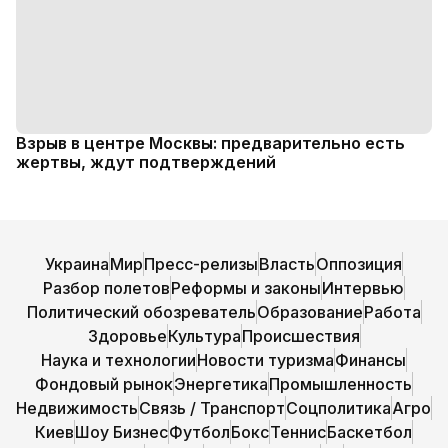
Взрыв в центре Москвы: предварительно есть
жертвы, ждут подтверждений
Украина
Мир
Пресс-релизы
Власть
Оппозиция
Разбор полетов
Реформы и законы
Интервью
Политический обозреватель
Образование
Работа
Здоровье
Культура
Происшествия
Наука и технологии
Новости туризма
Финансы
Фондовый рынок
Энергетика
Промышленность
Недвижимость
Связь / Транспорт
Соцполитика
Агро
Киев
Шоу Бизнес
Футбол
Бокс
Теннис
Баскетбол