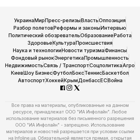
Украина
Мир
Пресс-релизы
Власть
Оппозиция
Разбор полетов
Реформы и законы
Интервью
Политический обозреватель
Образование
Работа
Здоровье
Культура
Происшествия
Наука и технологии
Новости туризма
Финансы
Фондовый рынок
Энергетика
Промышленность
Недвижимость
Связь / Транспорт
Соцполитика
Агро
Киев
Шоу Бизнес
Футбол
Бокс
Теннис
Баскетбол
Автоспорт
Хоккей
Крым
Донбасс
ЕС
Война
Все права на материалы, опубликованные на данном
ресурсе, принадлежат ООО "ИА Инфолайн". Любое
использование материалов без письменного разрешения
ООО "ИА Инфолайн" - запрещено. Использование
материалов и новостей разрешается при условии ссылки
на Infoline.ua. Обязательной является прямая, открытая