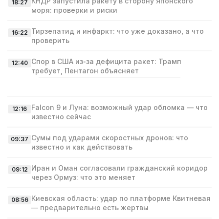
КНДР запустила ракету в сторону Японского
18:27
моря: проверки и риски
Тирзепатид и инфаркт: что уже доказано, а что
16:22
проверить
Спор в США из‑за дефицита ракет: Трамп
12:40
требует, Пентагон объясняет
Falcon 9 и Луна: возможный удар обломка — что
12:16
известно сейчас
Сумы под ударами скоростных дронов: что
09:37
известно и как действовать
Иран и Оман согласовали гражданский коридор
09:12
через Ормуз: что это меняет
Киевская область: удар по платформе Квитневая
08:56
— предварительно есть жертвы