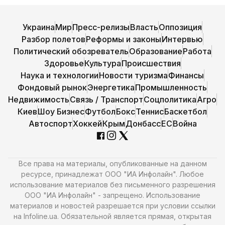
Украина
Мир
Пресс-релизы
Власть
Оппозиция
Разбор полетов
Реформы и законы
Интервью
Политический обозреватель
Образование
Работа
Здоровье
Культура
Происшествия
Наука и технологии
Новости туризма
Финансы
Фондовый рынок
Энергетика
Промышленность
Недвижимость
Связь / Транспорт
Соцполитика
Агро
Киев
Шоу Бизнес
Футбол
Бокс
Теннис
Баскетбол
Автоспорт
Хоккей
Крым
Донбасс
ЕС
Война
Все права на материалы, опубликованные на данном
ресурсе, принадлежат ООО "ИА Инфолайн". Любое
использование материалов без письменного разрешения
ООО "ИА Инфолайн" - запрещено. Использование
материалов и новостей разрешается при условии ссылки
на Infoline.ua. Обязательной является прямая, открытая