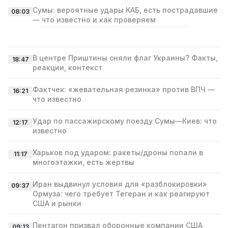
Сумы: вероятные удары КАБ, есть пострадавшие
08:03
— что известно и как проверяем
В центре Приштины сняли флаг Украины? Факты,
18:47
реакции, контекст
Фактчек: «жевательная резинка» против ВПЧ —
16:21
что известно
Удар по пассажирскому поезду Сумы—Киев: что
12:17
известно
Харьков под ударом: ракеты/дроны попали в
11:17
многоэтажки, есть жертвы
Иран выдвинул условия для «разблокировки»
09:37
Ормуза: чего требует Тегеран и как реагируют
США и рынки
Пентагон призвал оборонные компании США
09:13