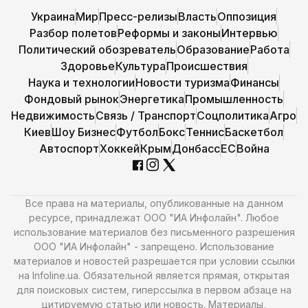
Украина
Мир
Пресс-релизы
Власть
Оппозиция
Разбор полетов
Реформы и законы
Интервью
Политический обозреватель
Образование
Работа
Здоровье
Культура
Происшествия
Наука и технологии
Новости туризма
Финансы
Фондовый рынок
Энергетика
Промышленность
Недвижимость
Связь / Транспорт
Соцполитика
Агро
Киев
Шоу Бизнес
Футбол
Бокс
Теннис
Баскетбол
Автоспорт
Хоккей
Крым
Донбасс
ЕС
Война
Все права на материалы, опубликованные на данном
ресурсе, принадлежат ООО "ИА Инфолайн". Любое
использование материалов без письменного разрешения
ООО "ИА Инфолайн" - запрещено. Использование
материалов и новостей разрешается при условии ссылки
на Infoline.ua. Обязательной является прямая, открытая
для поисковых систем, гиперссылка в первом абзаце на
цитируемую статью или новость. Материалы,