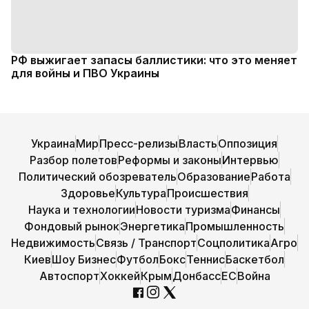
РФ выжигает запасы баллистики: что это меняет
для войны и ПВО Украины
Украина
Мир
Пресс-релизы
Власть
Оппозиция
Разбор полетов
Реформы и законы
Интервью
Политический обозреватель
Образование
Работа
Здоровье
Культура
Происшествия
Наука и технологии
Новости туризма
Финансы
Фондовый рынок
Энергетика
Промышленность
Недвижимость
Связь / Транспорт
Соцполитика
Агро
Киев
Шоу Бизнес
Футбол
Бокс
Теннис
Баскетбол
Автоспорт
Хоккей
Крым
Донбасс
ЕС
Война