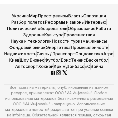
Украина
Мир
Пресс-релизы
Власть
Оппозиция
Разбор полетов
Реформы и законы
Интервью
Политический обозреватель
Образование
Работа
Здоровье
Культура
Происшествия
Наука и технологии
Новости туризма
Финансы
Фондовый рынок
Энергетика
Промышленность
Недвижимость
Связь / Транспорт
Соцполитика
Агро
Киев
Шоу Бизнес
Футбол
Бокс
Теннис
Баскетбол
Автоспорт
Хоккей
Крым
Донбасс
ЕС
Война
Все права на материалы, опубликованные на данном
ресурсе, принадлежат ООО "ИА Инфолайн". Любое
использование материалов без письменного разрешения
ООО "ИА Инфолайн" - запрещено. Использование
материалов и новостей разрешается при условии ссылки
на Infoline.ua. Обязательной является прямая, открытая