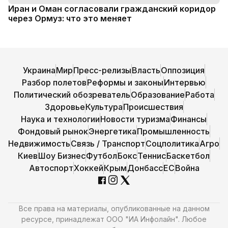
Иран и Оман согласовали гражданский коридор
через Ормуз: что это меняет
Украина
Мир
Пресс-релизы
Власть
Оппозиция
Разбор полетов
Реформы и законы
Интервью
Политический обозреватель
Образование
Работа
Здоровье
Культура
Происшествия
Наука и технологии
Новости туризма
Финансы
Фондовый рынок
Энергетика
Промышленность
Недвижимость
Связь / Транспорт
Соцполитика
Агро
Киев
Шоу Бизнес
Футбол
Бокс
Теннис
Баскетбол
Автоспорт
Хоккей
Крым
Донбасс
ЕС
Война
Все права на материалы, опубликованные на данном
ресурсе, принадлежат ООО "ИА Инфолайн". Любое