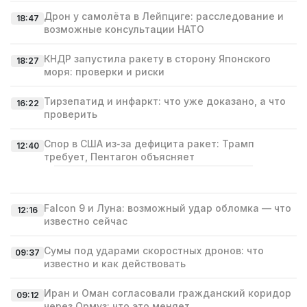
Дрон у самолёта в Лейпциге: расследование и
18:47
возможные консультации НАТО
КНДР запустила ракету в сторону Японского
18:27
моря: проверки и риски
Тирзепатид и инфаркт: что уже доказано, а что
16:22
проверить
Спор в США из‑за дефицита ракет: Трамп
12:40
требует, Пентагон объясняет
Falcon 9 и Луна: возможный удар обломка — что
12:16
известно сейчас
Сумы под ударами скоростных дронов: что
09:37
известно и как действовать
Иран и Оман согласовали гражданский коридор
09:12
через Ормуз: что это меняет