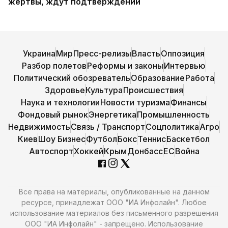
жертвы, ждут подтверждений
Украина
Мир
Пресс-релизы
Власть
Оппозиция
Разбор полетов
Реформы и законы
Интервью
Политический обозреватель
Образование
Работа
Здоровье
Культура
Происшествия
Наука и технологии
Новости туризма
Финансы
Фондовый рынок
Энергетика
Промышленность
Недвижимость
Связь / Транспорт
Соцполитика
Агро
Киев
Шоу Бизнес
Футбол
Бокс
Теннис
Баскетбол
Автоспорт
Хоккей
Крым
Донбасс
ЕС
Война
Все права на материалы, опубликованные на данном
ресурсе, принадлежат ООО "ИА Инфолайн". Любое
использование материалов без письменного разрешения
ООО "ИА Инфолайн" - запрещено. Использование