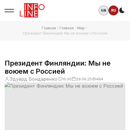
UA
RU
Те
Главная
Главная
Мир
Президент Финляндии: Мы не воюем с Россией
Президент Финляндии: Мы не
воюем с Россией
Эдуард Бондаренко
15:30
29.09.25
464