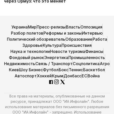
через Ормуз: что это меняет
Украина
Мир
Пресс-релизы
Власть
Оппозиция
Разбор полетов
Реформы и законы
Интервью
Политический обозреватель
Образование
Работа
Здоровье
Культура
Происшествия
Наука и технологии
Новости туризма
Финансы
Фондовый рынок
Энергетика
Промышленность
Недвижимость
Связь / Транспорт
Соцполитика
Агро
Киев
Шоу Бизнес
Футбол
Бокс
Теннис
Баскетбол
Автоспорт
Хоккей
Крым
Донбасс
ЕС
Война
Все права на материалы, опубликованные на данном
ресурсе, принадлежат ООО "ИА Инфолайн". Любое
использование материалов без письменного разрешения
ООО "ИА Инфолайн" - запрещено. Использование