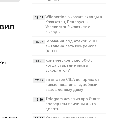
Wildberries вывозит склады в
18:47
Казахстан, Беларусь и
явил
Узбекистан? Фактчек и
выводы
Германия под атакой ИПСО:
18:27
выявлена сеть ИИ‑фейков
(180+)
ы
Критическое окно 50–75:
16:23
Кит
когда старение мозга
ускоряется?
25 штатов США оспаривают
12:37
новые пошлины: судебный
вызов Белому дому
Telegram исчез из App Store:
12:16
проверяем причины и что
делать
ю термин
Кадровые перестановки в