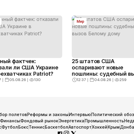
Мир
ный фактчек:
25 штатов США
зали ли США Украине
оспаривают новые
рехватчиках Patriot?
пошлины: судебный в
Белому дому
7
❘
05.08.26
❘
130
12:37
❘
04.08.26
❘
259
бор полетов
Реформы и законы
Интервью
Политический обо
Финансы
Фондовый рынок
Энергетика
Промышленность
Нед
с
Футбол
Бокс
Теннис
Баскетбол
Автоспорт
Хоккей
Крым
Донба