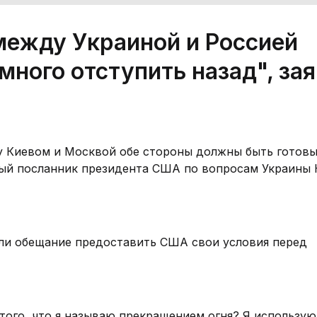
между Украиной и Россией
ного отступить назад", за
у Киевом и Москвой обе стороны должны быть готов
ьный посланник президента США по вопросам Украины 
или обещание предоставить США свои условия перед
 того, что я называю прекращением огня? Я использу