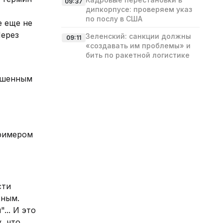
09:37
дипкорпусе: проверяем указ
по послу в США
е еще не
Через
Зеленский: санкции должны
09:11
«создавать им проблемы» и
бить по ракетной логистике
вешенным
примером
сти
жным.
... И это
, что