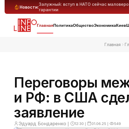
Залужный: вступ в НАТО сейчас маловер
Новости:
гарантии
Антибиотикорезистентность у детей растё
Генеративный ИИ может вытеснить милли
Киев и область под массированным ударо
дронов — предварительно
Главная
Политика
Общество
Экономика
Киев
Ш
Главная
Г
Переговоры меж
и РФ: в США сде
заявление
Эдуард Бондаренко
❘
12:30
❘
01.06.25
❘
549