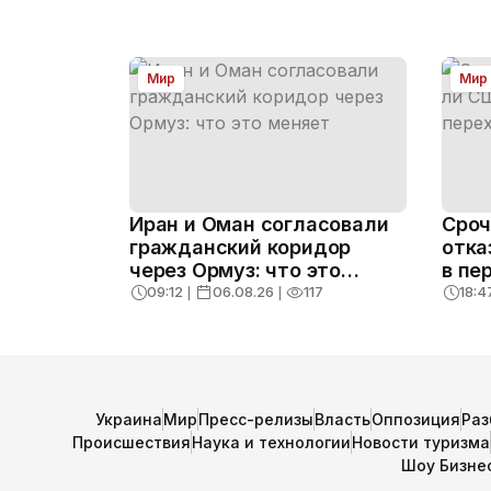
Мир
Мир
Иран и Оман согласовали
Сроч
гражданский коридор
отка
через Ормуз: что это
в пе
меняет
09:12
❘
06.08.26
❘
117
18:4
Украина
Мир
Пресс-релизы
Власть
Оппозиция
Раз
Происшествия
Наука и технологии
Новости туризма
Шоу Бизне