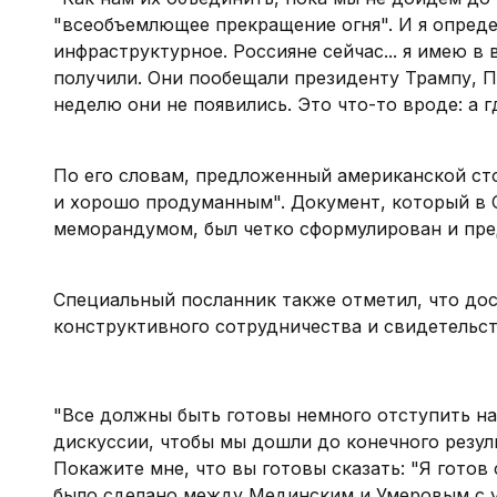
"всеобъемлющее прекращение огня". И я опреде
инфраструктурное. Россияне сейчас... я имею в 
получили. Они пообещали президенту Трампу, Пу
неделю они не появились. Это что-то вроде: а г
По его словам, предложенный американской ст
и хорошо продуманным". Документ, который в 
меморандумом, был четко сформулирован и пре
Специальный посланник также отметил, что до
конструктивного сотрудничества и свидетельст
"Все должны быть готовы немного отступить наза
дискуссии, чтобы мы дошли до конечного резул
Покажите мне, что вы готовы сказать: "Я готов 
было сделано между Мединским и Умеровым с ук