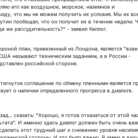
ляю его как воздушное, морское, наземное и
виду, что мы не можем получить их условия. Мы их вс
тин пообещал, что он получит их в течение недели. 
де же рассудительность?" - заявил Келлог.
ороной план, привезенный из Лондона, является "вз
США называют техническим заданием, а в России -
дставлен российской стороне.
стигнутое соглашение по обмену пленными является 
вует о наличии определенного прогресса в диалоге.
д... сказать: "Хорошо, я готов отказаться от этой ча
ьтата". И именно здесь диалог должен быть очень ва
сделать этот трудный шаг к снижению уровня насилия"
раинской стороны. И это было важно. Я имею в виду