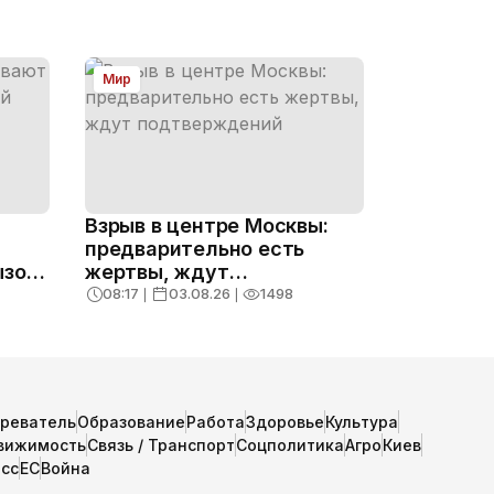
Мир
Взрыв в центре Москвы:
предварительно есть
ызов
жертвы, ждут
подтверждений
08:17
❘
03.08.26
❘
1498
зреватель
Образование
Работа
Здоровье
Культура
вижимость
Связь / Транспорт
Соцполитика
Агро
Киев
сс
ЕС
Война