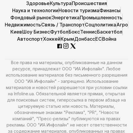
Здоровье
Культура
Происшествия
Наука и технологии
Новости туризма
Финансы
Фондовый рынок
Энергетика
Промышленность
Недвижимость
Связь / Транспорт
Соцполитика
Агро
Киев
Шоу Бизнес
Футбол
Бокс
Теннис
Баскетбол
Автоспорт
Хоккей
Крым
Донбасс
ЕС
Война
Все права на материалы, опубликованные на данном
ресурсе, принадлежат ООО "ИА Инфолайн". Любое
использование материалов без письменного разрешения
ООО "ИА Инфолайн" - запрещено. Использование
материалов и новостей разрешается при условии ссылки
на Infoline.ua. Обязательной является прямая, открытая
для поисковых систем, гиперссылка в первом абзаце на
цитируемую статью или новость. Материалы,
обозначенные знаками "Реклама", "PR", "Новости
компаний", "Пресс-релизы" публикуются на правах
рекламы. ООО "ИА Инфолайн" не несет ответственности
за содержание материалов, опубликованных на правах