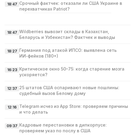
Срочный фактчек: отказали ли США Украине в
18:47
перехватчиках Patriot?
Wildberries вывозит склады в Казахстан,
18:47
Беларусь и Узбекистан? Фактчек и выводы
Германия под атакой ИПСО: выявлена сеть
18:27
ИИ‑фейков (180+)
Критическое окно 50–75: когда старение мозга
16:23
ускоряется?
25 штатов США оспаривают новые пошлины:
12:37
судебный вызов Белому дому
Telegram исчез из App Store: проверяем причины
12:16
и что делать
Кадровые перестановки в дипкорпусе:
09:37
проверяем указ по послу в США