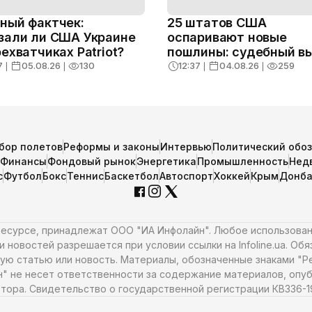
ный фактчек:
25 штатов США
зали ли США Украине
оспаривают новые
рехватчиках Patriot?
пошлины: судебный в
Белому дому
7
❘
05.08.26
❘
130
12:37
❘
04.08.26
❘
259
бор полетов
Реформы и законы
Интервью
Политический обо
Финансы
Фондовый рынок
Энергетика
Промышленность
Нед
с
Футбол
Бокс
Теннис
Баскетбол
Автоспорт
Хоккей
Крым
Донба
 ресурсе, принадлежат ООО "ИА Инфолайн". Любое использова
 новостей разрешается при условии ссылки на Infoline.ua. Об
ую статью или новость. Материалы, обозначенные знаками "Ре
н" не несет ответственности за содержание материалов, опуб
тора. Свидетельство о государственной регистрации КВ336-198