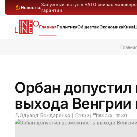
Залужный: вступ в НАТО сейчас маловер
Новости:
гарантии
Антибиотикорезистентность у детей растё
Генеративный ИИ может вытеснить милли
Киев и область под массированным ударо
дронов — предварительно
Главная
Политика
Общество
Экономика
Киев
Ш
Главна
Орбан допустил
выхода Венгрии 
Эдуард Бондаренко
❘
14:30
❘
18.07.25
❘
531