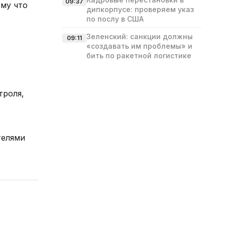
09:37
ому что
дипкорпусе: проверяем указ
по послу в США
Зеленский: санкции должны
09:11
«создавать им проблемы» и
бить по ракетной логистике
троля,
телями