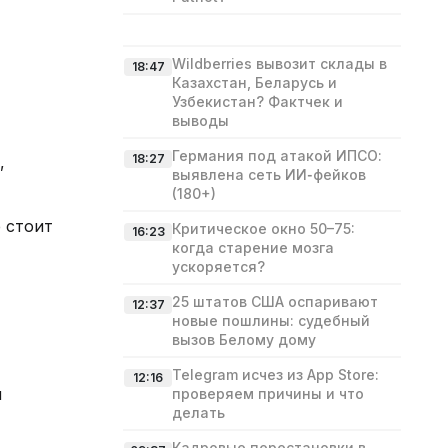
Wildberries вывозит склады в
18:47
Казахстан, Беларусь и
Узбекистан? Фактчек и
выводы
Германия под атакой ИПСО:
18:27
,
выявлена сеть ИИ‑фейков
(180+)
е стоит
Критическое окно 50–75:
16:23
когда старение мозга
ускоряется?
25 штатов США оспаривают
12:37
новые пошлины: судебный
вызов Белому дому
Telegram исчез из App Store:
12:16
м
проверяем причины и что
делать
Кадровые перестановки в