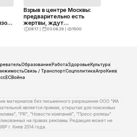
Взрыв в центре Москвы:
предварительно есть
ызов
жертвы, ждут
подтверждений
08:17
❘
03.08.26
❘
1500
зреватель
Образование
Работа
Здоровье
Культура
вижимость
Связь / Транспорт
Соцполитика
Агро
Киев
сс
ЕС
Война
ние материалов без письменного разрешения ООО "ИА
язательной является прямая, открытая для поисковых
клама", "PR", "Новости компаний", "Пресс-релизы"
ликованных на правах рекламы. Редакция может не
Р г. Киев 2014 года.