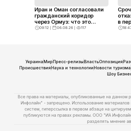
Иран и Оман согласовали
Сроч
гражданский коридор
отка
через Ормуз: что это
в пе
меняет
09:12
❘
06.08.26
❘
117
18:4
Украина
Мир
Пресс-релизы
Власть
Оппозиция
Раз
Происшествия
Наука и технологии
Новости туризма
Шоу Бизне
Все права на материалы, опубликованные на данном
Инфолайн" - запрещено. Использование материалов и
систем, гиперссылка в первом абзаце на цитируем
публикуются на правах рекламы. ООО "ИА Инфолай
разделять мнение ав