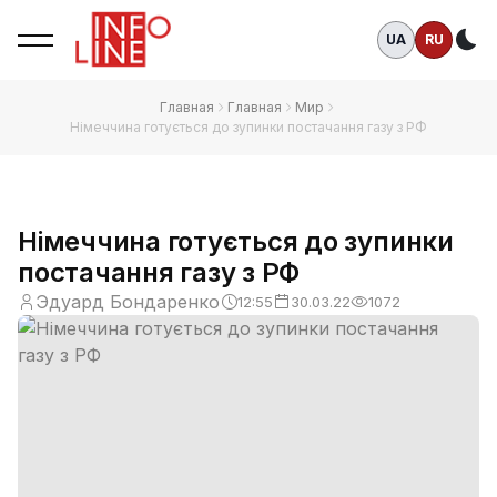
UA
RU
Те
Главная
Главная
Мир
Німеччина готується до зупинки постачання газу з РФ
Німеччина готується до зупинки
постачання газу з РФ
Эдуард Бондаренко
12:55
30.03.22
1072