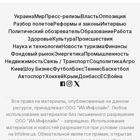
Украина
Мир
Пресс-релизы
Власть
Оппозиция
Разбор полетов
Реформы и законы
Интервью
Политический обозреватель
Образование
Работа
Здоровье
Культура
Происшествия
Наука и технологии
Новости туризма
Финансы
Фондовый рынок
Энергетика
Промышленность
Недвижимость
Связь / Транспорт
Соцполитика
Агро
Киев
Шоу Бизнес
Футбол
Бокс
Теннис
Баскетбол
Автоспорт
Хоккей
Крым
Донбасс
ЕС
Война
Все права на материалы, опубликованные на данном
ресурсе, принадлежат ООО "ИА Инфолайн". Любое
использование материалов без письменного разрешения
ООО "ИА Инфолайн" - запрещено. Использование
материалов и новостей разрешается при условии ссылки
на Infoline.ua. Обязательной является прямая, открытая