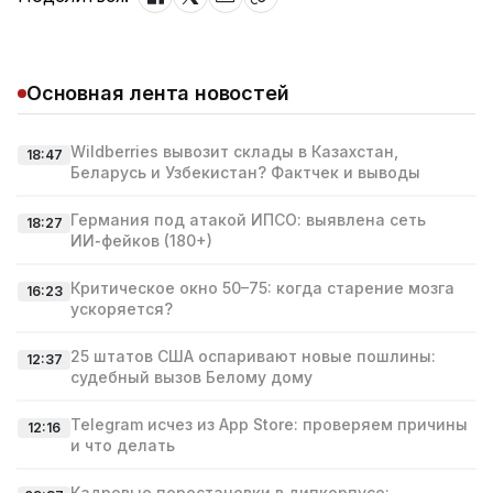
Основная лента новостей
Wildberries вывозит склады в Казахстан,
18:47
Беларусь и Узбекистан? Фактчек и выводы
Германия под атакой ИПСО: выявлена сеть
18:27
ИИ‑фейков (180+)
Критическое окно 50–75: когда старение мозга
16:23
ускоряется?
25 штатов США оспаривают новые пошлины:
12:37
судебный вызов Белому дому
Telegram исчез из App Store: проверяем причины
12:16
и что делать
Кадровые перестановки в дипкорпусе: