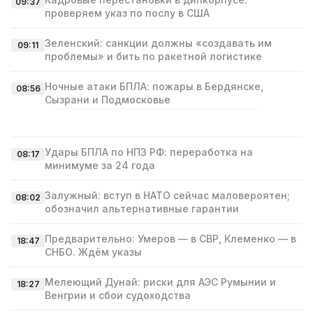
09:37
проверяем указ по послу в США
Зеленский: санкции должны «создавать им
09:11
проблемы» и бить по ракетной логистике
Ночные атаки БПЛА: пожары в Бердянске,
08:56
Сызрани и Подмосковье
Удары БПЛА по НПЗ РФ: переработка на
08:17
минимуме за 24 года
Залужный: вступ в НАТО сейчас маловероятен;
08:02
обозначил альтернативные гарантии
Предварительно: Умеров — в СВР, Клеменко — в
18:47
СНБО. Ждём указы
Мелеющий Дунай: риски для АЭС Румынии и
18:27
Венгрии и сбои судоходства