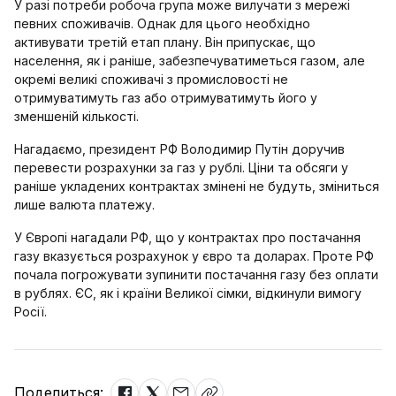
У разі потреби робоча група може вилучати з мережі
певних споживачів. Однак для цього необхідно
активувати третій етап плану. Він припускає, що
населення, як і раніше, забезпечуватиметься газом, але
окремі великі споживачі з промисловості не
отримуватимуть газ або отримуватимуть його у
зменшеній кількості.
Нагадаємо, президент РФ Володимир Путін доручив
перевести розрахунки за газ у рублі. Ціни та обсяги у
раніше укладених контрактах змінені не будуть, зміниться
лише валюта платежу.
У Європі нагадали РФ, що у контрактах про постачання
газу вказується розрахунок у євро та доларах. Проте РФ
почала погрожувати зупинити постачання газу без оплати
в рублях. ЄС, як і країни Великої сімки, відкинули вимогу
Росії.
Поделиться: