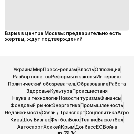
Взрыв в центре Москвы: предварительно есть
жертвы, ждут подтверждений
Украина
Мир
Пресс-релизы
Власть
Оппозиция
Разбор полетов
Реформы и законы
Интервью
Политический обозреватель
Образование
Работа
Здоровье
Культура
Происшествия
Наука и технологии
Новости туризма
Финансы
Фондовый рынок
Энергетика
Промышленность
Недвижимость
Связь / Транспорт
Соцполитика
Агро
Киев
Шоу Бизнес
Футбол
Бокс
Теннис
Баскетбол
Автоспорт
Хоккей
Крым
Донбасс
ЕС
Война