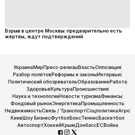
Взрыв в центре Москвы: предварительно есть
жертвы, ждут подтверждений
Украина
Мир
Пресс-релизы
Власть
Оппозиция
Разбор полетов
Реформы и законы
Интервью
Политический обозреватель
Образование
Работа
Здоровье
Культура
Происшествия
Наука и технологии
Новости туризма
Финансы
Фондовый рынок
Энергетика
Промышленность
Недвижимость
Связь / Транспорт
Соцполитика
Агро
Киев
Шоу Бизнес
Футбол
Бокс
Теннис
Баскетбол
Автоспорт
Хоккей
Крым
Донбасс
ЕС
Война