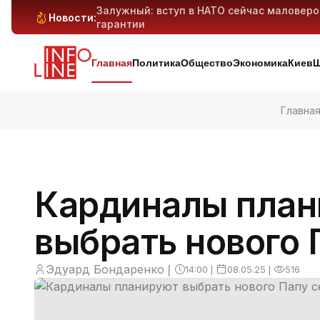
Залужный: вступ в НАТО сейчас маловер
Новости:
гарантии
Антибиотикорезистентность у детей растё
Генеративный ИИ может вытеснить милли
Киев и область под массированным ударо
дронов — предварительно
Главная
Политика
Общество
Экономика
Киев
Ш
Главна
Кардиналы пла
выбрать нового 
Эдуард Бондаренко
❘
14:00
❘
08.05.25
❘
516