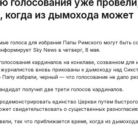
 голосования уже провели,
, когда из дымохода может
мые голоса для избрания Папы Римского могут быть с
информирует Sky News в четверг, 8 мая.
голосования кардиналов на конклаве, созванном для 
 журналистов вновь прикованы к дымоходу над Сикс
о Папу избрали, черный — что голосование не дало рез
андидат получил две трети голосов кардиналов.
продемонстрировать единство Церкви путем быстрого
может свидетельствовать о существенных разногласия
ели, так что приближается время, когда из дымоход