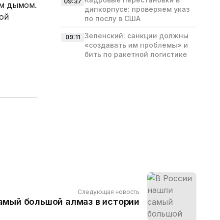
09:37
ым дымом.
дипкорпусе: проверяем указ
ой
по послу в США
Зеленский: санкции должны
09:11
«создавать им проблемы» и
бить по ракетной логистике
Следующая новость
амый большой алмаз в истории