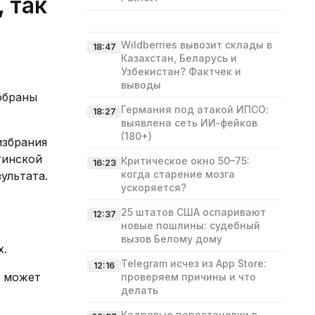
 так
Wildberries вывозит склады в
18:47
Казахстан, Беларусь и
Узбекистан? Фактчек и
выводы
обраны
Германия под атакой ИПСО:
18:27
выявлена сеть ИИ‑фейков
(180+)
избрания
тинской
Критическое окно 50–75:
16:23
когда старение мозга
ультата.
ускоряется?
25 штатов США оспаривают
12:37
новые пошлины: судебный
вызов Белому дому
х.
Telegram исчез из App Store:
12:16
а может
проверяем причины и что
делать
Кадровые перестановки в