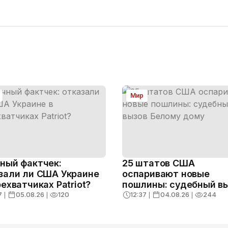
Мир
ный фактчек:
25 штатов США
зали ли США Украине
оспаривают новые
рехватчиках Patriot?
пошлины: судебный в
Белому дому
7
❘
05.08.26
❘
120
12:37
❘
04.08.26
❘
244