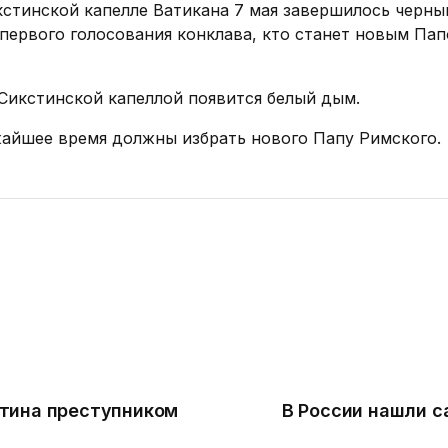
кстинской капелле Ватикана 7 мая завершилось черн
первого голосования конклава, кто станет новым Пап
д Сикстинской капеллой появится белый дым.
ижайшее время должны избрать нового Папу Римского.
тина преступником
В России нашли с