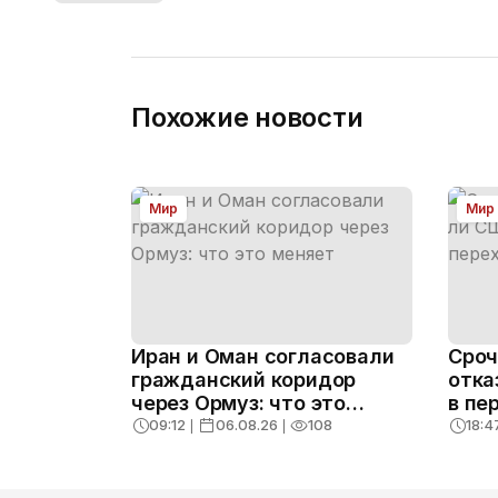
Похожие новости
Мир
Мир
Иран и Оман согласовали
Сроч
гражданский коридор
отка
через Ормуз: что это
в пе
меняет
09:12
❘
06.08.26
❘
108
18:4