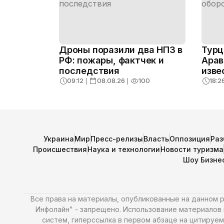
Дроны поразили два НПЗ в
Турц
РФ: пожары, фактчек и
Арав
последствия
изве
согл
09:12
❘
08.08.26
❘
100
18:2
Украина
Мир
Пресс-релизы
Власть
Оппозиция
Раз
Происшествия
Наука и технологии
Новости туризма
Шоу Бизне
Все права на материалы, опубликованные на данном
Инфолайн" - запрещено. Использование материалов и
систем, гиперссылка в первом абзаце на цитируем