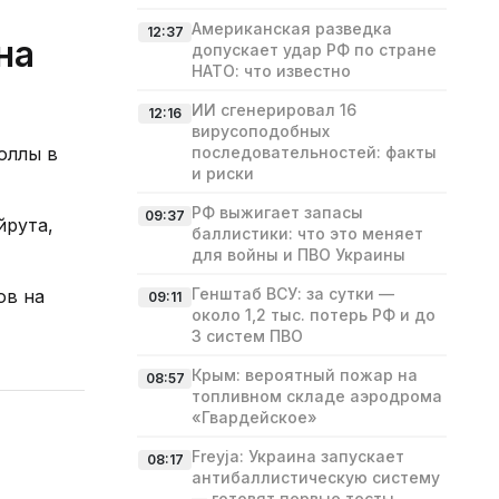
Американская разведка
12:37
на
допускает удар РФ по стране
НАТО: что известно
ИИ сгенерировал 16
12:16
вирусоподобных
оллы в
последовательностей: факты
и риски
РФ выжигает запасы
09:37
йрута,
баллистики: что это меняет
для войны и ПВО Украины
Генштаб ВСУ: за сутки —
ов на
09:11
около 1,2 тыс. потерь РФ и до
3 систем ПВО
Крым: вероятный пожар на
08:57
топливном складе аэродрома
«Гвардейское»
Freyja: Украина запускает
08:17
антибаллистическую систему
— готовят первые тесты