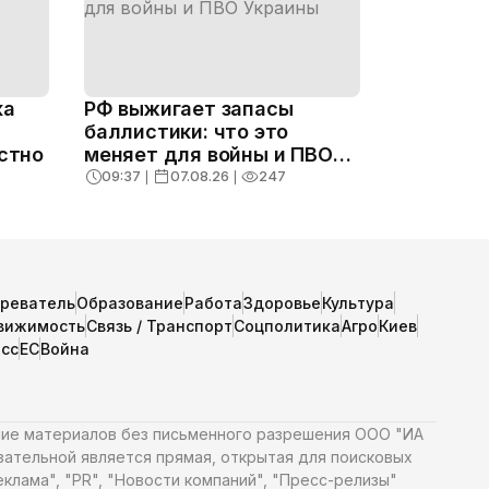
ка
РФ выжигает запасы
баллистики: что это
естно
меняет для войны и ПВО
Украины
09:37
❘
07.08.26
❘
247
зреватель
Образование
Работа
Здоровье
Культура
вижимость
Связь / Транспорт
Соцполитика
Агро
Киев
сс
ЕС
Война
ние материалов без письменного разрешения ООО "ИА
язательной является прямая, открытая для поисковых
клама", "PR", "Новости компаний", "Пресс-релизы"