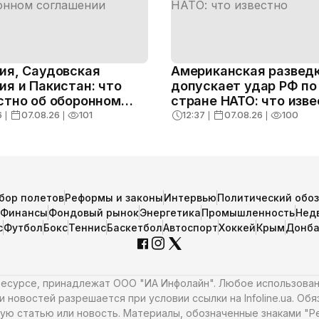
ия, Саудовская
Американская развед
ия и Пакистан: что
допускает удар РФ по
стно об оборонном
стране НАТО: что изв
ашении
6
❘
07.08.26
❘
101
12:37
❘
07.08.26
❘
100
бор полетов
Реформы и законы
Интервью
Политический обо
Финансы
Фондовый рынок
Энергетика
Промышленность
Нед
с
Футбол
Бокс
Теннис
Баскетбол
Автоспорт
Хоккей
Крым
Донба
 ресурсе, принадлежат ООО "ИА Инфолайн". Любое использова
 новостей разрешается при условии ссылки на Infoline.ua. Об
ую статью или новость. Материалы, обозначенные знаками "Ре