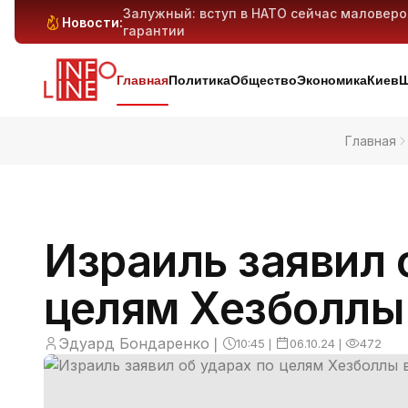
Залужный: вступ в НАТО сейчас маловер
Новости:
гарантии
Антибиотикорезистентность у детей растё
Генеративный ИИ может вытеснить милли
Киев и область под массированным ударо
дронов — предварительно
Главная
Политика
Общество
Экономика
Киев
Ш
Главная
Израиль заявил 
целям Хезболлы 
Эдуард Бондаренко
❘
10:45
❘
06.10.24
❘
472