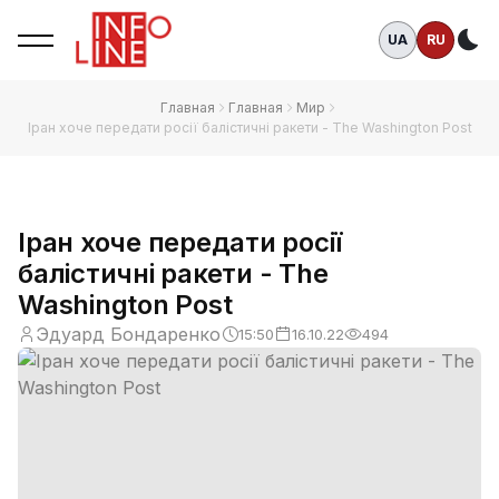
UA
RU
Те
Главная
Главная
Мир
Іран хоче передати росії балістичні ракети - The Washington Post
Іран хоче передати росії
балістичні ракети - The
Washington Post
Эдуард Бондаренко
15:50
16.10.22
494