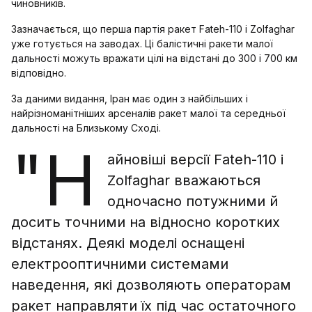
чиновників.
Зазначається, що перша партія ракет Fateh-110 і Zolfaghar
уже готується на заводах. Ці балістичні ракети малої
дальності можуть вражати цілі на відстані до 300 і 700 км
відповідно.
За даними видання, Іран має один з найбільших і
найрізноманітніших арсеналів ракет малої та середньої
дальності на Близькому Сході.
"Н
айновіші версії Fateh-110 і
Zolfaghar вважаються
одночасно потужними й
досить точними на відносно коротких
відстанях. Деякі моделі оснащені
електрооптичними системами
наведення, які дозволяють операторам
ракет направляти їх під час остаточного