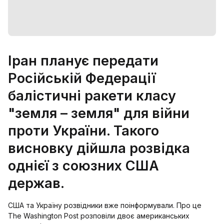
Іран планує передати
Російській Федерації
балістичні ракети класу
"земля – земля" для війни
проти України. Такого
висновку дійшла розвідка
однієї з союзних США
держав.
США та Україну розвідники вже поінформували. Про це
The Washington Post розповіли двоє американських