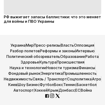
РФ выжигает запасы баллистики: что это меняет
для войны и ПВО Украины
Украина
Мир
Пресс-релизы
Власть
Оппозиция
Разбор полетов
Реформы и законы
Интервью
Политический обозреватель
Образование
Работа
Здоровье
Культура
Происшествия
Наука и технологии
Новости туризма
Финансы
Фондовый рынок
Энергетика
Промышленность
Недвижимость
Связь / Транспорт
Соцполитика
Агро
Киев
Шоу Бизнес
Футбол
Бокс
Теннис
Баскетбол
Автоспорт
Хоккей
Крым
Донбасс
ЕС
Война